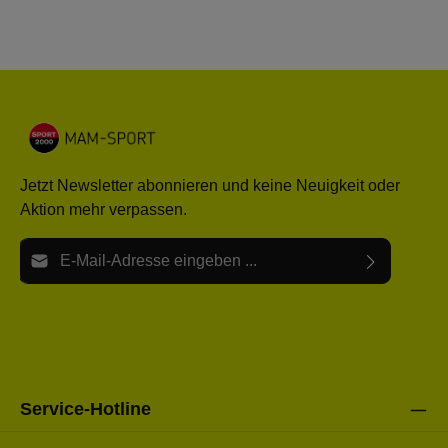
Jetzt Newsletter abonnieren und keine Neuigkeit oder
Aktion mehr verpassen.
E-Mail-Adresse*
Ich habe die
Datenschutzbestimmungen
zur Kenntnis
Die mit einem Stern (*) markierten Felder sind Pflichtfelder.
genommen und die
AGB
gelesen und bin mit ihnen
einverstanden.
Bitte gebe die oben abgebildeten Zeichen ein*
Service-Hotline