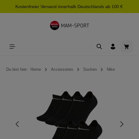
Kostenfreier Versand innerhalb Deutschlands ab 100 €
alt springen
Waren
Du bist hier:
Home
Accessoires
Socken
Nike
Bildergalerie überspringen