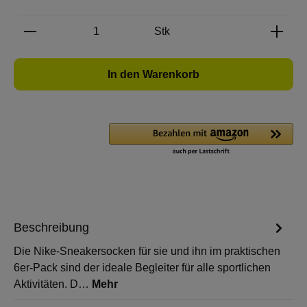
Produkt Anzahl: Gib den gewünschten Wert e
Stk
In den Warenkorb
Beschreibung
Die Nike-Sneakersocken für sie und ihn im praktischen
6er-Pack sind der ideale Begleiter für alle sportlichen
Aktivitäten. D…
Mehr