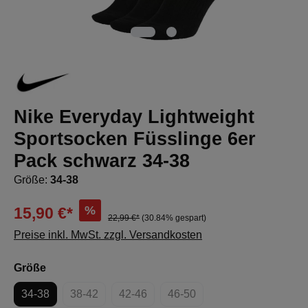
Nike Everyday Lightweight
Sportsocken Füsslinge 6er
Pack schwarz 34-38
Größe:
34-38
%
15,90 €*
22,99 €*
(30.84% gespart)
Preise inkl. MwSt. zzgl. Versandkosten
auswählen
Größe
34-38
38-42
42-46
46-50
(Diese Option ist zurzeit nicht verfügbar.)
(Diese Option ist zurzeit nicht verfügbar.
(Diese Option ist zurzeit nich