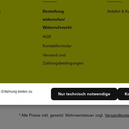
z
Bestellung
Anfahrt & K
widerrufen/
Widerrufsrecht
AGB
Kontaktformular
Versand und
Zahlungsbedingungen
 Erfahrung bieten zu
Nur technisch notwendige
Ko
* Alle Preise inkl. gesetzl. Mehrwertsteuer zzgl.
Versandkost