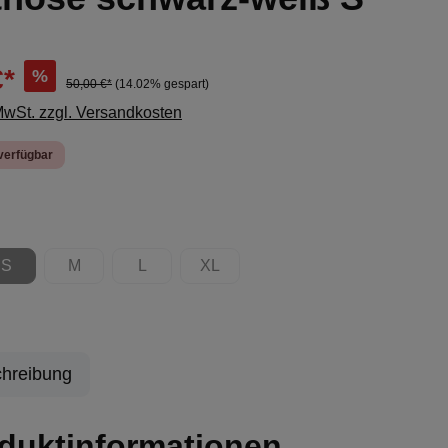
€*
%
50,00 €*
(14.02% gespart)
 MwSt. zzgl. Versandkosten
verfügbar
ählen
S
M
L
XL
(Diese Option ist zurzeit nicht verfügbar.)
(Diese Option ist zurzeit nicht verfügbar.)
(Diese Option ist zurzeit nicht verfügbar.)
(Diese Option ist zurzeit nicht verfügb
hreibung
duktinformationen