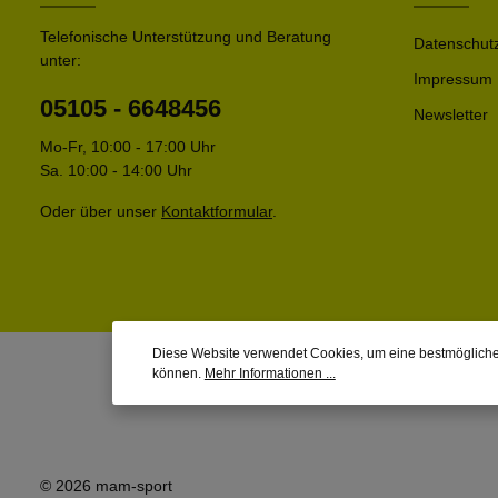
Telefonische Unterstützung und Beratung
Datenschut
unter:
Impressum
05105 - 6648456
Newsletter
Mo-Fr, 10:00 - 17:00 Uhr
Sa. 10:00 - 14:00 Uhr
Oder über unser
Kontaktformular
.
Diese Website verwendet Cookies, um eine bestmögliche
können.
Mehr Informationen ...
© 2026 mam-sport