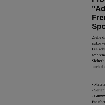
"Ad
Fre
Spo
Ziehe d
aufzuwä
Die sch
während
Sicherh
auch da
- Mater
- Seite
- Gummi
Passfo