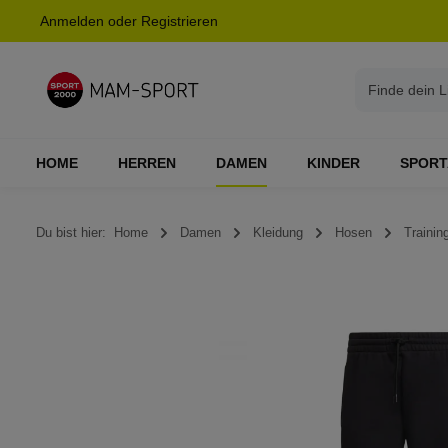
Anmelden
oder
Registrieren
springen
Zur Hauptnavigation springen
HOME
HERREN
DAMEN
KINDER
SPORT
Du bist hier:
Home
Damen
Kleidung
Hosen
Training
Bildergalerie überspringen