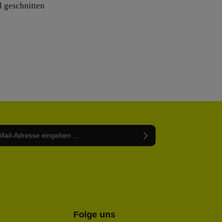
l geschnitten
Adresse*
abe die
Datenschutzbestimmungen
zur Kenntnis
nem Stern (*) markierten Felder sind Pflichtfelder.
mmen und die
AGB
gelesen und bin mit ihnen
rstanden.
be die oben abgebildeten Zeichen ein*
Folge uns