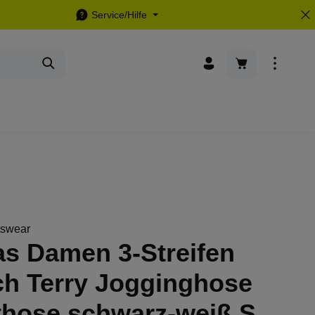
Service/Hilfe
Warenkorb enthä
tswear
as Damen 3-Streifen
ch Terry Jogginghose
those schwarz-weiß S