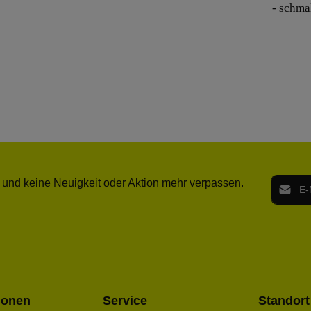
- schma
E-Mail-
 und keine Neuigkeit oder Aktion mehr verpassen.
Ich h
Die mit ei
geno
einve
Bitte ge
ionen
Service
Standort