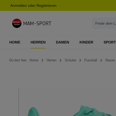
Anmelden
oder
Registrieren
springen
Zur Hauptnavigation springen
HOME
HERREN
DAMEN
KINDER
SPORT
Du bist hier:
Home
Herren
Schuhe
Fussball
Rasen
Bildergalerie überspringen