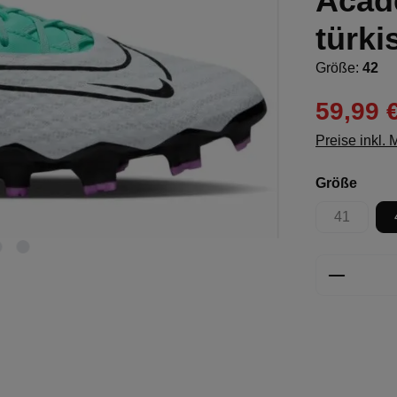
Acad
türki
Größe:
42
59,99 
Preise inkl.
ausw
Größe
41
(Diese Opt
Produkt 