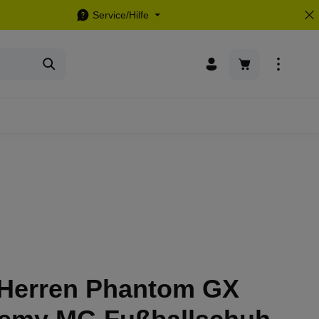
Service/Hilfe
Warenkorb enthä
 Herren Phantom GX