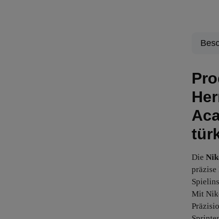
Besc
Pro
Her
Aca
tür
Die
Nik
präzise
Spielins
Mit Nik
Präzisi
Sprinte