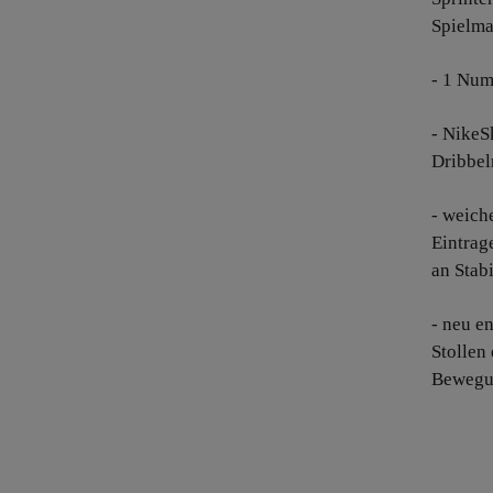
Spielma
- 1 Num
- NikeS
Dribbel
- weich
Eintrag
an Stabi
- neu e
Stollen
Bewegun