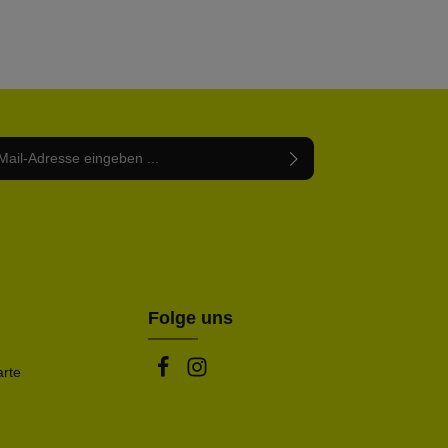
Adresse*
abe die
Datenschutzbestimmungen
zur Kenntnis
nem Stern (*) markierten Felder sind Pflichtfelder.
mmen und die
AGB
gelesen und bin mit ihnen
rstanden.
be die oben abgebildeten Zeichen ein*
Folge uns
arte