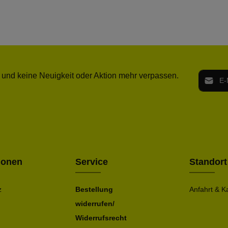
E-Mail-
 und keine Neuigkeit oder Aktion mehr verpassen.
Ich h
Die mit ei
geno
einve
Bitte ge
ionen
Service
Standort
z
Bestellung
Anfahrt & K
widerrufen/
Widerrufsrecht