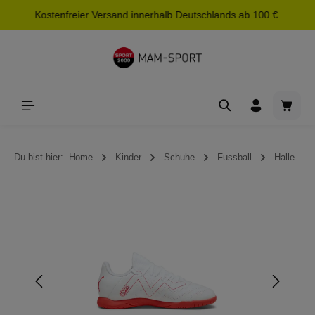
Kostenfreier Versand innerhalb Deutschlands ab 100 €
alt springen
Waren
Du bist hier:
Home
Kinder
Schuhe
Fussball
Halle
Bildergalerie überspringen