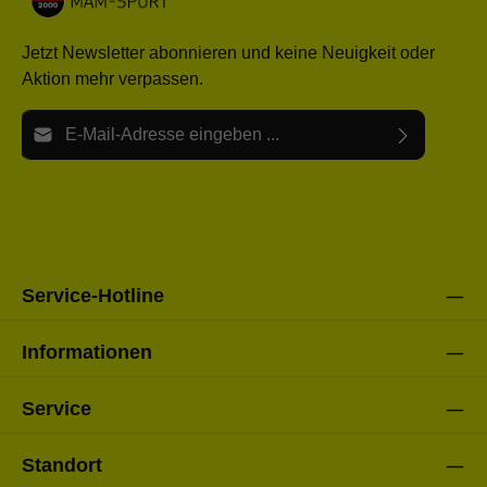
Jetzt Newsletter abonnieren und keine Neuigkeit oder
Aktion mehr verpassen.
E-Mail-Adresse*
Ich habe die
Datenschutzbestimmungen
zur Kenntnis
Die mit einem Stern (*) markierten Felder sind Pflichtfelder.
genommen und die
AGB
gelesen und bin mit ihnen
einverstanden.
Bitte gebe die oben abgebildeten Zeichen ein*
Service-Hotline
Informationen
Service
Standort