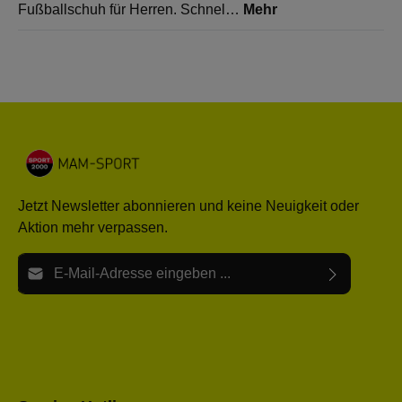
Fußballschuh für Herren. Schnel…
Mehr
Jetzt Newsletter abonnieren und keine Neuigkeit oder
Aktion mehr verpassen.
E-Mail-Adresse*
Ich habe die
Datenschutzbestimmungen
zur Kenntnis
Die mit einem Stern (*) markierten Felder sind Pflichtfelder.
genommen und die
AGB
gelesen und bin mit ihnen
einverstanden.
Bitte gebe die oben abgebildeten Zeichen ein*