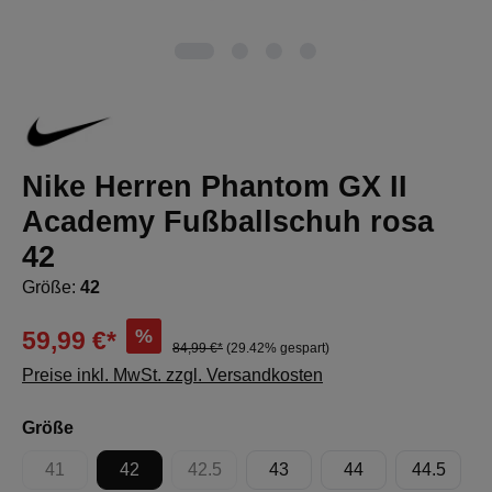
Nike Herren Phantom GX II
Academy Fußballschuh rosa
42
Größe:
42
%
59,99 €*
84,99 €*
(29.42% gespart)
Preise inkl. MwSt. zzgl. Versandkosten
auswählen
Größe
41
42
42.5
43
44
44.5
(Diese Option ist zurzeit nicht verfügbar.)
(Diese Option ist zurzeit nicht verfügbar.)