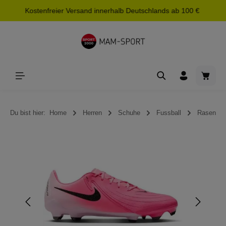
Kostenfreier Versand innerhalb Deutschlands ab 100 €
alt springen
Waren
Du bist hier:
Home
Herren
Schuhe
Fussball
Rasen
Bildergalerie überspringen