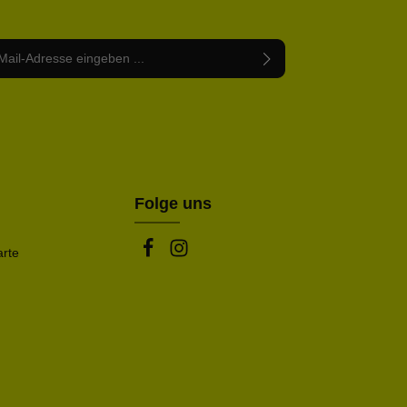
Adresse*
abe die
Datenschutzbestimmungen
zur Kenntnis
nem Stern (*) markierten Felder sind Pflichtfelder.
mmen und die
AGB
gelesen und bin mit ihnen
rstanden.
be die oben abgebildeten Zeichen ein*
Folge uns
arte