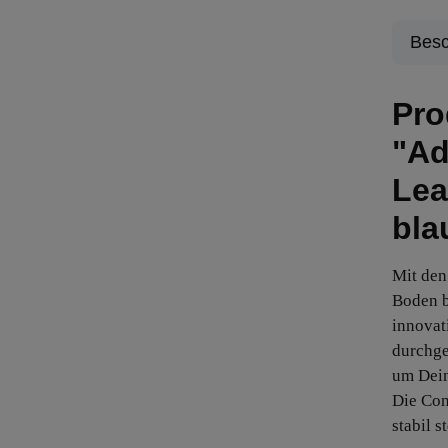
Besc
Pro
"Ad
Lea
bla
Mit den
Boden bi
innovat
durchge
um Dein
Die Con
stabil s