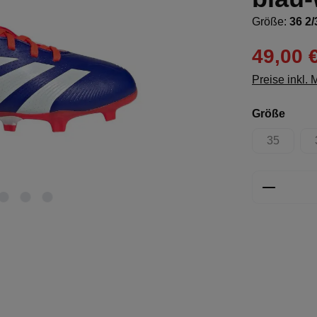
Größe:
36 2/
49,00 
Preise inkl.
ausw
Größe
35
(Diese Opt
Produkt 