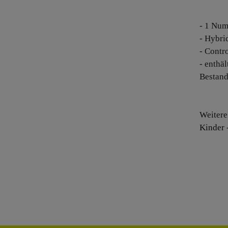
- 1 Num
- Hybri
- Contr
- enthä
Bestand
Weitere
Kinder 