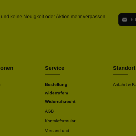
E-Mail-
 und keine Neuigkeit oder Aktion mehr verpassen.
Ich h
Die mit ei
geno
einve
Bitte ge
ionen
Service
Standort
z
Bestellung
Anfahrt & K
widerrufen/
Widerrufsrecht
AGB
Kontaktformular
Versand und