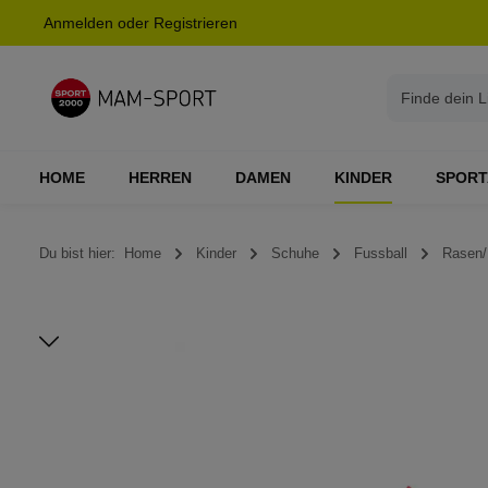
Anmelden
oder
Registrieren
springen
Zur Hauptnavigation springen
HOME
HERREN
DAMEN
KINDER
SPORT
Du bist hier:
Home
Kinder
Schuhe
Fussball
Rasen/
Bildergalerie überspringen