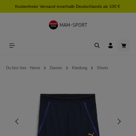
Kostenfreier Versand innerhalb Deutschlands ab 100 €
alt springen
Waren
Du bist hier:
Home
Damen
Kleidung
Shorts
Bildergalerie überspringen