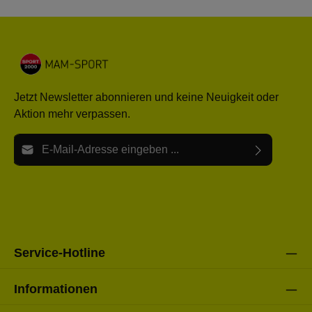
Jetzt Newsletter abonnieren und keine Neuigkeit oder
Aktion mehr verpassen.
E-Mail-Adresse*
Ich habe die
Datenschutzbestimmungen
zur Kenntnis
Die mit einem Stern (*) markierten Felder sind Pflichtfelder.
genommen und die
AGB
gelesen und bin mit ihnen
einverstanden.
Bitte gebe die oben abgebildeten Zeichen ein*
Service-Hotline
Informationen