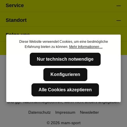
Service
Standort
Folge uns
Diese Website verwendet Cookies, um eine bestmögliche
Erfahrung bieten zu können.
Mehr Informationen ...
Nur technisch notwendige
Konfigurieren
Alle Cookies akzeptieren
* Alle Preise inkl. gesetzl. Mehrwertsteuer zzgl.
Versandkosten
und ggf. Nachnahmegebühren, wenn nicht anders angegeben.
Datenschutz
Impressum
Newsletter
© 2026 mam-sport