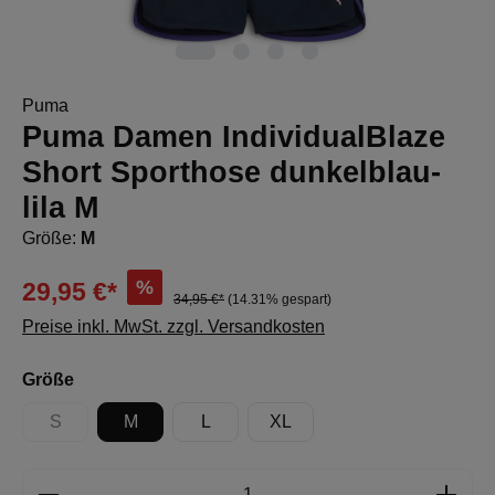
Puma
Puma Damen IndividualBlaze
Short Sporthose dunkelblau-
lila M
Größe:
M
%
29,95 €*
34,95 €*
(14.31% gespart)
Preise inkl. MwSt. zzgl. Versandkosten
auswählen
Größe
S
M
L
XL
(Diese Option ist zurzeit nicht verfügbar.)
Produkt Anzahl: Gib den gewünschten Wert e