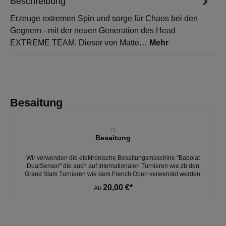
Beschreibung
Erzeuge extremen Spin und sorge für Chaos bei den
Gegnern - mit der neuen Generation des Head
EXTREME TEAM. Dieser von Matte…
Mehr
Produktgalerie überspringen
Besaitung
77
Besaitung
Wir verwenden die elektronische Besaitungsmaschine "Babolat
DualSensor" die auch auf internationalen Turnieren wie zb den
Grand Slam Turnieren wie dem French Open verwendet werden.
20,00 €*
Ab