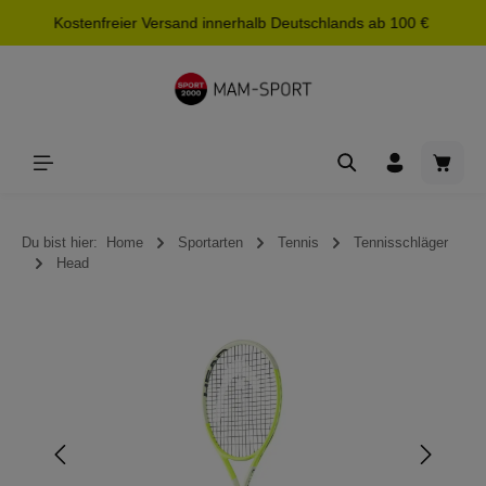
Kostenfreier Versand innerhalb Deutschlands ab 100 €
alt springen
Waren
Du bist hier:
Home
Sportarten
Tennis
Tennisschläger
Head
Bildergalerie überspringen