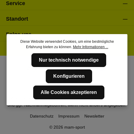
Service
Standort
Folge uns
Diese Website verwendet Cookies, um eine bestmögliche
Erfahrung bieten zu können.
Mehr Informationen ...
Nur technisch notwendige
Konfigurieren
Alle Cookies akzeptieren
* Alle Preise inkl. gesetzl. Mehrwertsteuer zzgl.
Versandkosten
und ggf. Nachnahmegebühren, wenn nicht anders angegeben.
Datenschutz
Impressum
Newsletter
© 2026 mam-sport