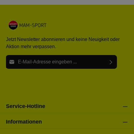
Jetzt Newsletter abonnieren und keine Neuigkeit oder
Aktion mehr verpassen.
E-Mail-Adresse*
Ich habe die
Datenschutzbestimmungen
zur Kenntnis
Die mit einem Stern (*) markierten Felder sind Pflichtfelder.
genommen und die
AGB
gelesen und bin mit ihnen
einverstanden.
Bitte gebe die oben abgebildeten Zeichen ein*
Service-Hotline
Informationen