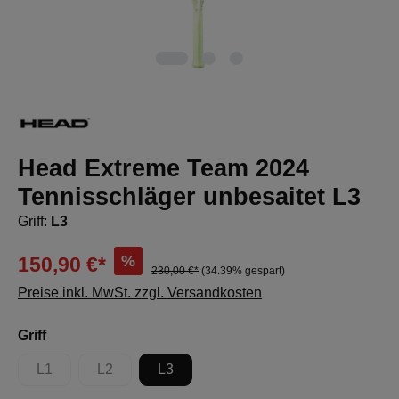
Head Extreme Team 2024
Tennisschläger unbesaitet L3
Griff:
L3
%
150,90 €*
230,00 €*
(34.39% gespart)
Preise inkl. MwSt. zzgl. Versandkosten
auswählen
Griff
L1
L2
L3
(Diese Option ist zurzeit nicht verfügbar.)
(Diese Option ist zurzeit nicht verfügbar.)