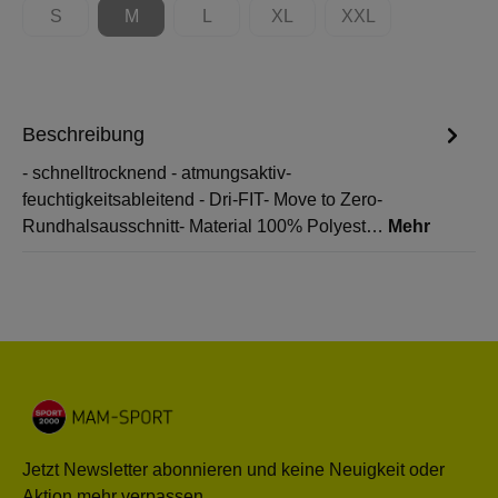
S
M
L
XL
XXL
(Diese Option ist zurzeit nicht verfügbar.)
(Diese Option ist zurzeit nicht verfügbar.)
(Diese Option ist zurzeit nicht verfügbar.)
(Diese Option ist zurzeit nicht 
(Diese Option ist zur
Beschreibung
- schnelltrocknend - atmungsaktiv-
feuchtigkeitsableitend - Dri-FIT- Move to Zero-
Rundhalsausschnitt- Material 100% Polyest…
Mehr
Jetzt Newsletter abonnieren und keine Neuigkeit oder
Aktion mehr verpassen.