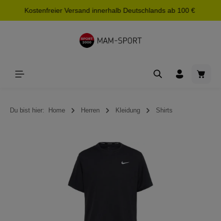
Kostenfreier Versand innerhalb Deutschlands ab 100 €
alt springen
Waren
Du bist hier:
Home
Herren
Kleidung
Shirts
Bildergalerie überspringen