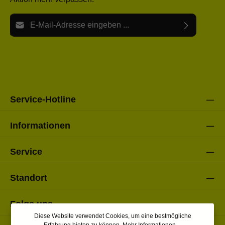
E-Mail-Adresse*
Ich habe die
Datenschutzbestimmungen
zur Kenntnis
Die mit einem Stern (*) markierten Felder sind Pflichtfelder.
genommen und die
AGB
gelesen und bin mit ihnen
einverstanden.
Bitte gebe die oben abgebildeten Zeichen ein*
Service-Hotline
Informationen
Service
Standort
Folge uns
Diese Website verwendet Cookies, um eine bestmögliche