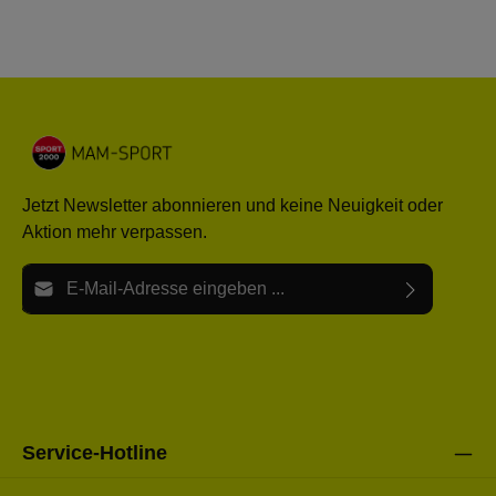
Jetzt Newsletter abonnieren und keine Neuigkeit oder
Aktion mehr verpassen.
E-Mail-Adresse*
Ich habe die
Datenschutzbestimmungen
zur Kenntnis
Die mit einem Stern (*) markierten Felder sind Pflichtfelder.
genommen und die
AGB
gelesen und bin mit ihnen
einverstanden.
Bitte gebe die oben abgebildeten Zeichen ein*
Service-Hotline