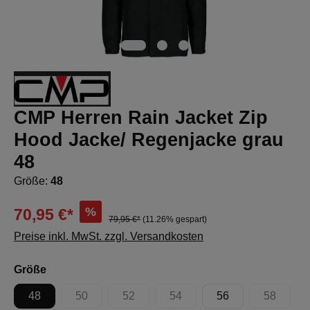
CMP Herren Rain Jacket Zip
Hood Jacke/ Regenjacke grau
48
Größe:
48
%
70,95 €*
79,95 €*
(11.26% gespart)
Preise inkl. MwSt. zzgl. Versandkosten
auswählen
Größe
48
50
52
54
56
58
(Diese Option ist zurzeit nicht verfügbar.)
(Diese Option ist zurzeit nicht verfügbar.)
(Diese Option ist zurzeit nicht 
(Diese Op