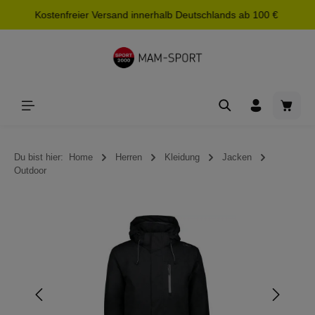
Kostenfreier Versand innerhalb Deutschlands ab 100 €
alt springen
Waren
Du bist hier:
Home
Herren
Kleidung
Jacken
Outdoor
Bildergalerie überspringen