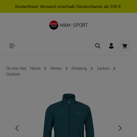
Kostenfreier Versand innerhalb Deutschlands ab 100 €
alt springen
Waren
Du bist hier:
Home
Herren
Kleidung
Jacken
Outdoor
Bildergalerie überspringen