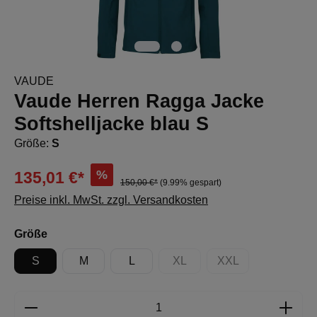
VAUDE
Vaude Herren Ragga Jacke
Softshelljacke blau S
Größe:
S
%
135,01 €*
150,00 €*
(9.99% gespart)
Preise inkl. MwSt. zzgl. Versandkosten
auswählen
Größe
S
M
L
XL
XXL
(Diese Option ist zurzeit nicht 
(Diese Option ist zur
Produkt Anzahl: Gib den gewünschten Wert e