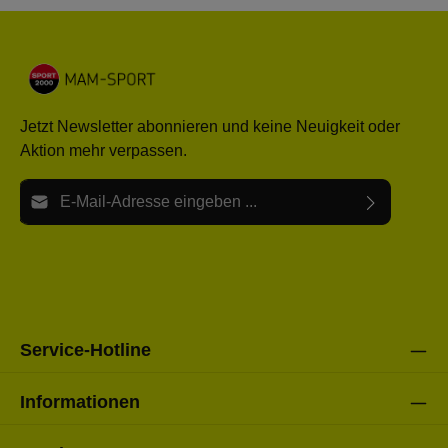
Jetzt Newsletter abonnieren und keine Neuigkeit oder
Aktion mehr verpassen.
E-Mail-Adresse*
Ich habe die
Datenschutzbestimmungen
zur Kenntnis
Die mit einem Stern (*) markierten Felder sind Pflichtfelder.
genommen und die
AGB
gelesen und bin mit ihnen
einverstanden.
Bitte gebe die oben abgebildeten Zeichen ein*
Service-Hotline
Informationen