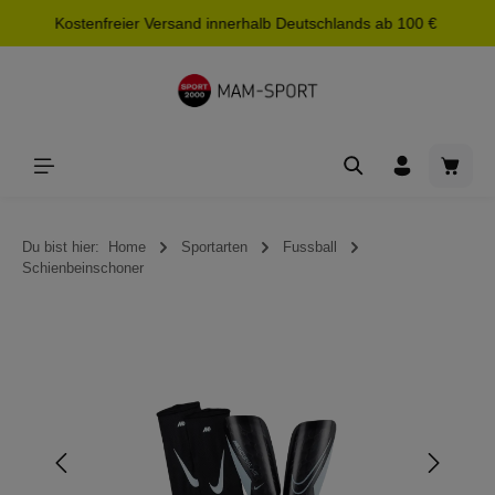
Kostenfreier Versand innerhalb Deutschlands ab 100 €
alt springen
Waren
Du bist hier:
Home
Sportarten
Fussball
Schienbeinschoner
Bildergalerie überspringen