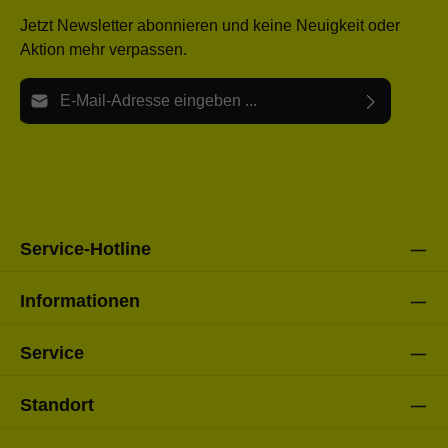
Jetzt Newsletter abonnieren und keine Neuigkeit oder
Aktion mehr verpassen.
E-Mail-Adresse*
Ich habe die
Datenschutzbestimmungen
zur Kenntnis
Die mit einem Stern (*) markierten Felder sind Pflichtfelder.
genommen und die
AGB
gelesen und bin mit ihnen
einverstanden.
Bitte gebe die oben abgebildeten Zeichen ein*
Service-Hotline
Informationen
Service
Standort