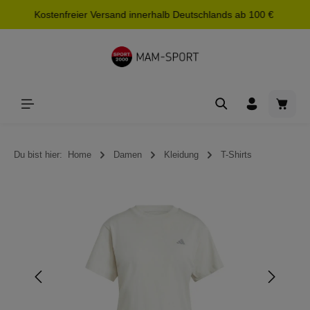
Kostenfreier Versand innerhalb Deutschlands ab 100 €
alt springen
Waren
Du bist hier:
Home
Damen
Kleidung
T-Shirts
Bildergalerie überspringen