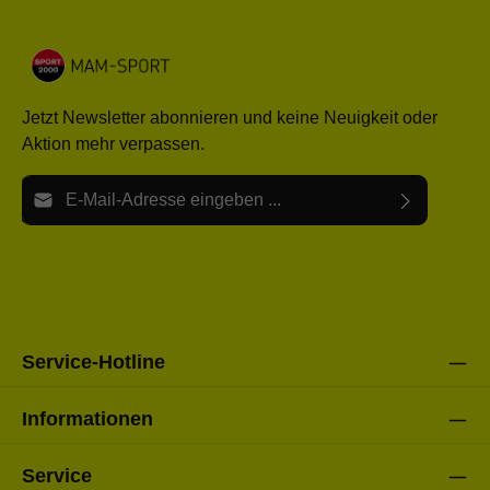
Jetzt Newsletter abonnieren und keine Neuigkeit oder
Aktion mehr verpassen.
E-Mail-Adresse*
Ich habe die
Datenschutzbestimmungen
zur Kenntnis
Die mit einem Stern (*) markierten Felder sind Pflichtfelder.
genommen und die
AGB
gelesen und bin mit ihnen
einverstanden.
Bitte gebe die oben abgebildeten Zeichen ein*
Service-Hotline
Informationen
Service