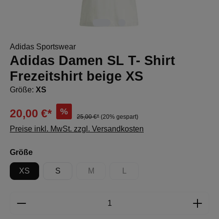
Adidas Sportswear
Adidas Damen SL T- Shirt
Frezeitshirt beige XS
Größe:
XS
%
20,00 €*
25,00 €*
(20% gespart)
Preise inkl. MwSt. zzgl. Versandkosten
auswählen
Größe
XS
S
M
L
(Diese Option ist zurzeit nicht verfügbar.)
(Diese Option ist zurzeit nicht 
Produkt Anzahl: Gib den gewünschten Wert e