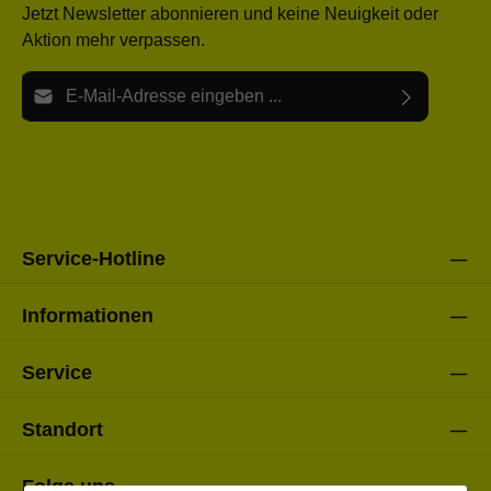
Jetzt Newsletter abonnieren und keine Neuigkeit oder
Aktion mehr verpassen.
E-Mail-Adresse*
Ich habe die
Datenschutzbestimmungen
zur Kenntnis
Die mit einem Stern (*) markierten Felder sind Pflichtfelder.
genommen und die
AGB
gelesen und bin mit ihnen
einverstanden.
Bitte gebe die oben abgebildeten Zeichen ein*
Service-Hotline
Informationen
Service
Standort
Folge uns