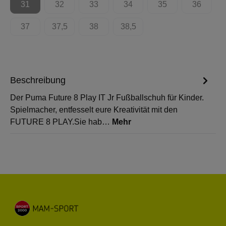
31
32
33
34
35
36
(Diese Option ist zurzeit nicht verfügbar.)
(Diese Option ist zurzeit nicht verfügbar.)
(Diese Option ist zurzeit nicht verfügbar.)
(Diese Option ist zurzeit nicht 
(Diese Option ist zur
(Diese Op
37
37,5
38
38,5
(Diese Option ist zurzeit nicht verfügbar.)
(Diese Option ist zurzeit nicht verfügbar.)
(Diese Option ist zurzeit nicht verfügbar.)
(Diese Option ist zurzeit nicht 
Beschreibung
Der Puma Future 8 Play IT Jr Fußballschuh für Kinder.
Spielmacher, entfesselt eure Kreativität mit den
FUTURE 8 PLAY.Sie hab…
Mehr