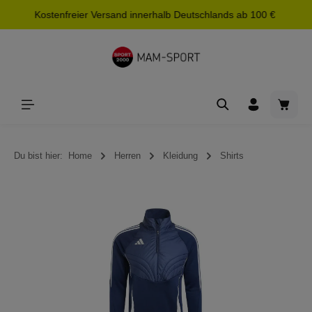
Kostenfreier Versand innerhalb Deutschlands ab 100 €
alt springen
Waren
Du bist hier:
Home
Herren
Kleidung
Shirts
Bildergalerie überspringen