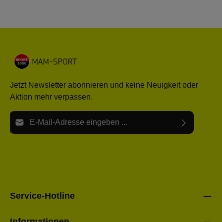
Jetzt Newsletter abonnieren und keine Neuigkeit oder
Aktion mehr verpassen.
E-Mail-Adresse*
Ich habe die
Datenschutzbestimmungen
zur Kenntnis
Die mit einem Stern (*) markierten Felder sind Pflichtfelder.
genommen und die
AGB
gelesen und bin mit ihnen
einverstanden.
Bitte gebe die oben abgebildeten Zeichen ein*
Service-Hotline
Informationen