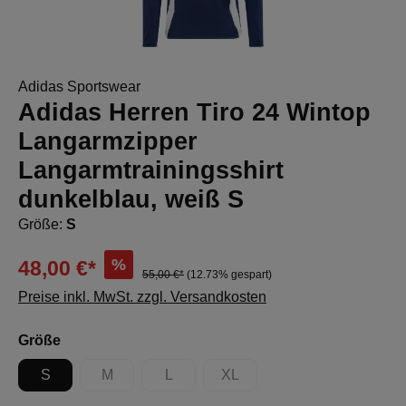
Adidas Sportswear
Adidas Herren Tiro 24 Wintop
Langarmzipper
Langarmtrainingsshirt
dunkelblau, weiß S
Größe:
S
%
48,00 €*
55,00 €*
(12.73% gespart)
Preise inkl. MwSt. zzgl. Versandkosten
auswählen
Größe
S
M
L
XL
(Diese Option ist zurzeit nicht verfügbar.)
(Diese Option ist zurzeit nicht verfügbar.)
(Diese Option ist zurzeit nicht 