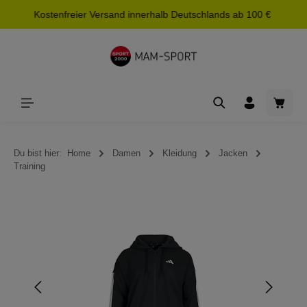
Kostenfreier Versand innerhalb Deutschlands ab 100 €
alt springen
Waren
Du bist hier:
Home
Damen
Kleidung
Jacken
Training
Bildergalerie überspringen