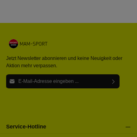
Jetzt Newsletter abonnieren und keine Neuigkeit oder
Aktion mehr verpassen.
E-Mail-Adresse*
Ich habe die
Datenschutzbestimmungen
zur Kenntnis
Die mit einem Stern (*) markierten Felder sind Pflichtfelder.
genommen und die
AGB
gelesen und bin mit ihnen
einverstanden.
Bitte gebe die oben abgebildeten Zeichen ein*
Service-Hotline