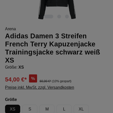
Arena
Adidas Damen 3 Streifen
French Terry Kapuzenjacke
Trainingsjacke schwarz weiß
XS
Größe:
XS
%
54,00 €*
60,00 €*
(10% gespart)
Preise inkl. MwSt. zzgl. Versandkosten
auswählen
Größe
XS
S
M
L
XL