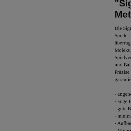
"Si
Met
Die Sig
Spieler
überrag
Molekul
Spielve
und Bal
Präzise
garanti
- angen
- ange 
- gute 
- minim
- Aufba
- Mater