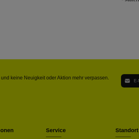
E-Mail-
 und keine Neuigkeit oder Aktion mehr verpassen.
Ich h
Die mit ei
geno
einve
Bitte ge
ionen
Service
Standort