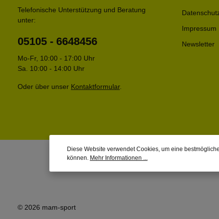
Telefonische Unterstützung und Beratung
Datenschut
unter:
Impressum
05105 - 6648456
Newsletter
Mo-Fr, 10:00 - 17:00 Uhr
Sa. 10:00 - 14:00 Uhr
Oder über unser
Kontaktformular
.
Diese Website verwendet Cookies, um eine bestmögliche
können.
Mehr Informationen ...
© 2026 mam-sport