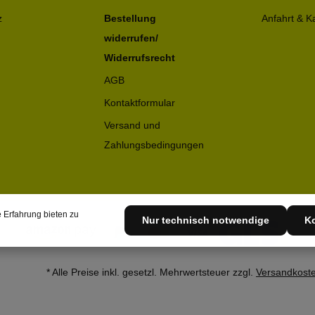
z
Bestellung
Anfahrt & K
widerrufen/
Widerrufsrecht
AGB
Kontaktformular
Versand und
Zahlungsbedingungen
 Erfahrung bieten zu
Nur technisch notwendige
Ko
* Alle Preise inkl. gesetzl. Mehrwertsteuer zzgl.
Versandkost