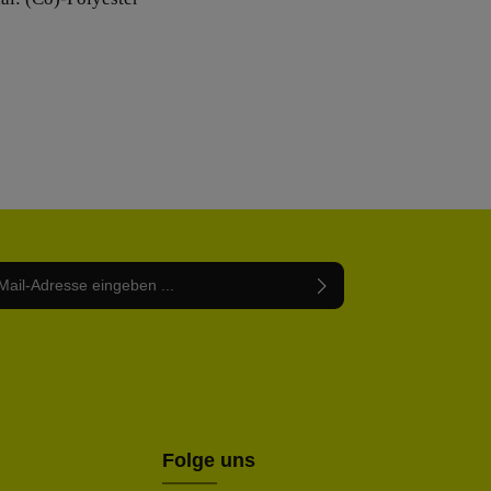
Adresse*
abe die
Datenschutzbestimmungen
zur Kenntnis
nem Stern (*) markierten Felder sind Pflichtfelder.
mmen und die
AGB
gelesen und bin mit ihnen
rstanden.
be die oben abgebildeten Zeichen ein*
Folge uns