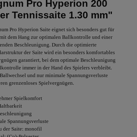
gnum Pro Hyperion 200
er Tennissaite 1.30 mm"
num Pro Hyperion Saite eignet sich besonders gut für
 mit dem Hang zur optimalen Ballkontrolle und einer
enden Beschleunigung. Durch die optimierte
arstruktur der Saite wird ein besonders komfortables
rgnügen garantiert, bei dem optimale Beschleunigung
lkontrolle immer in der Hand des Spielers verbleibt.
 Ballwechsel und nur minimale Spannungsverluste
eren grenzenloses Spielvergnügen.
ehmer Spielkomfort
Haltbarkeit
Beschleunigung
ale Spannungsverluste
u der Saite: monofil
ial: (Co)-Polyester