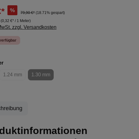
€*
%
79,90 €*
(18.71% gespart)
r
(0,32 €* / 1 Meter)
 MwSt. zzgl. Versandkosten
verfügbar
auswählen
er
1.24 mm
1.30 mm
(Diese Option ist zurzeit nicht verfügbar.)
(Diese Option ist zurzeit nicht verfügbar.)
hreibung
duktinformationen