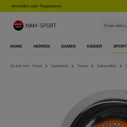
Anmelden
oder
Registrieren
springen
Zur Hauptnavigation springen
HOME
HERREN
DAMEN
KINDER
SPORT
Du bist hier:
Home
Sportarten
Tennis
Saitenrollen
Bildergalerie überspringen