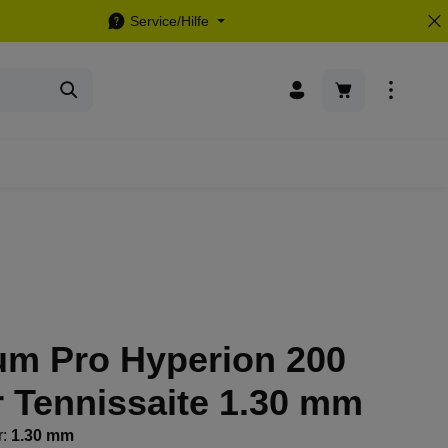
Service/Hilfe
Warenkorb enthä
um Pro Hyperion 200
 Tennissaite 1.30 mm
r:
1.30 mm