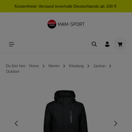
Kostenfreier Versand innerhalb Deutschlands ab 100 €
alt springen
Waren
Du bist hier:
Home
Herren
Kleidung
Jacken
Outdoor
Bildergalerie überspringen