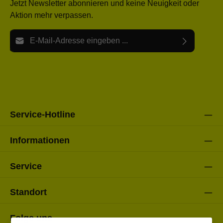
Jetzt Newsletter abonnieren und keine Neuigkeit oder
Aktion mehr verpassen.
E-Mail-Adresse*
Ich habe die
Datenschutzbestimmungen
zur Kenntnis
Die mit einem Stern (*) markierten Felder sind Pflichtfelder.
genommen und die
AGB
gelesen und bin mit ihnen
einverstanden.
Bitte gebe die oben abgebildeten Zeichen ein*
Service-Hotline
Informationen
Service
Standort
Folge uns