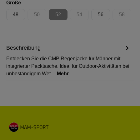
auswählen
Größe
48
50
52
54
56
58
(Diese Option ist zurzeit nicht verfügbar.)
(Diese Option ist zurzeit nicht verfügbar.)
(Diese Option ist zurzeit nicht 
(Diese Op
Beschreibung
Entdecken Sie die CMP Regenjacke für Männer mit
integrierter Packtasche. Ideal für Outdoor-Aktivitäten bei
unbeständigem Wet…
Mehr