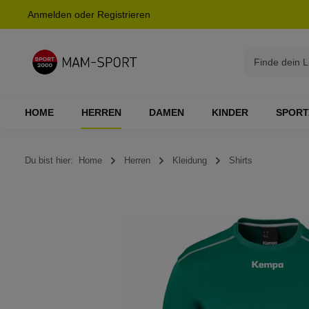
Anmelden
oder
Registrieren
springen
Zur Hauptnavigation springen
HOME
HERREN
DAMEN
KINDER
SPORT
Du bist hier:
Home
Herren
Kleidung
Shirts
Bildergalerie überspringen