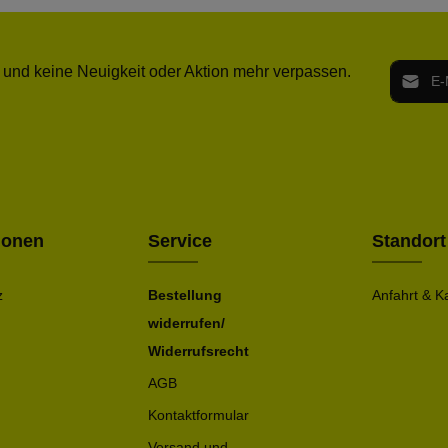
E-Mail-
 und keine Neuigkeit oder Aktion mehr verpassen.
Ich h
Die mit ei
geno
einve
Bitte ge
ionen
Service
Standort
z
Bestellung
Anfahrt & K
widerrufen/
Widerrufsrecht
AGB
Kontaktformular
Versand und