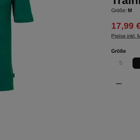
Train
Größe:
M
17,99 
Preise inkl.
ausw
Größe
S
(Diese Opt
Produkt 