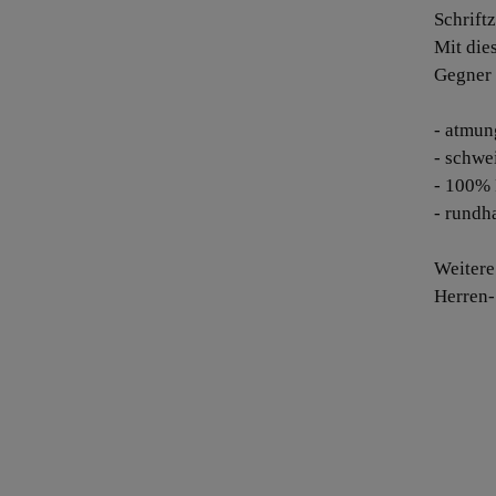
Schriftz
Mit die
Gegner 
- atmun
- schwe
- 100% 
- rundh
Weitere
Herren-