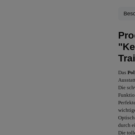
Besc
Pro
"Ke
Tra
Das
Pol
Ausstat
Die sch
Funktio
Perfekt
wichtig
Optisch
durch e
Die tol