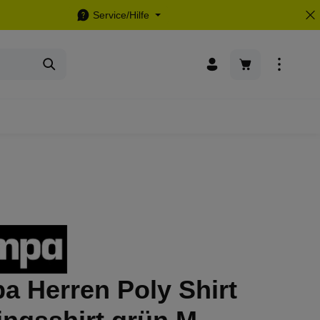
Service/Hilfe
Warenkorb enthä
a Herren Poly Shirt