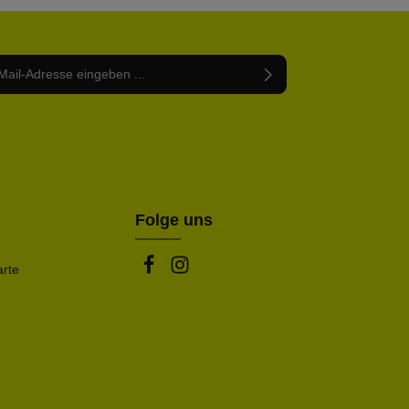
Adresse*
abe die
Datenschutzbestimmungen
zur Kenntnis
nem Stern (*) markierten Felder sind Pflichtfelder.
mmen und die
AGB
gelesen und bin mit ihnen
rstanden.
be die oben abgebildeten Zeichen ein*
Folge uns
arte