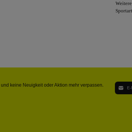
Weiter
Sportar
E-Mail-
 und keine Neuigkeit oder Aktion mehr verpassen.
Ich h
Die mit ei
geno
einve
Bitte ge