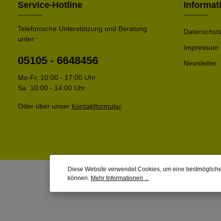
Service-Hotline
Informat
Telefonische Unterstützung und Beratung
Datenschut
unter:
Impressum
05105 - 6648456
Newsletter
Mo-Fr, 10:00 - 17:00 Uhr
Sa. 10:00 - 14:00 Uhr
Oder über unser
Kontaktformular
.
Diese Website verwendet Cookies, um eine bestmögliche
können.
Mehr Informationen ...