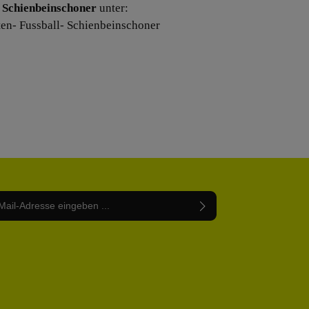
e
Schienbeinschoner
unter:
ten- Fussball- Schienbeinschoner
Adresse*
abe die
Datenschutzbestimmungen
zur Kenntnis
nem Stern (*) markierten Felder sind Pflichtfelder.
mmen und die
AGB
gelesen und bin mit ihnen
rstanden.
be die oben abgebildeten Zeichen ein*