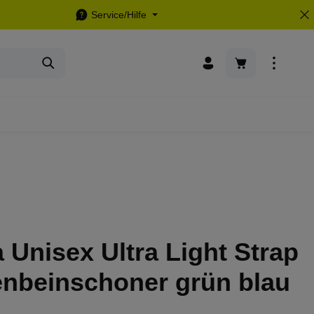
Service/Hilfe
Warenkorb enthä
Unisex Ultra Light Strap
enbeinschoner grün blau