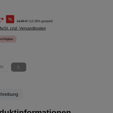
€*
%
14,95 €*
(13.38% gespart)
 MwSt. zzgl. Versandkosten
verfügbar
ählen
M
L
ion ist zurzeit nicht verfügbar.)
(Diese Option ist zurzeit nicht verfügbar.)
(Diese Option ist zurzeit nicht verfügbar.)
hreibung
duktinformationen