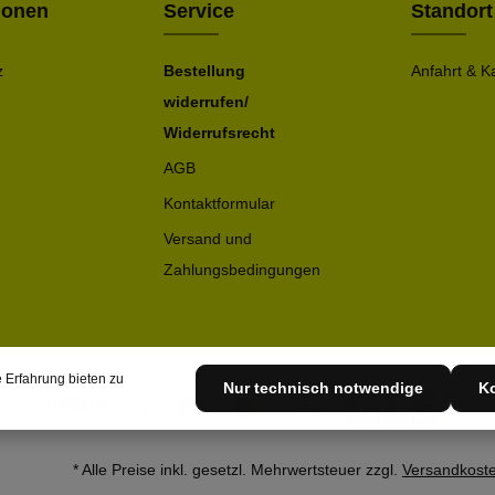
ionen
Service
Standort
z
Bestellung
Anfahrt & K
widerrufen/
Widerrufsrecht
AGB
Kontaktformular
Versand und
Zahlungsbedingungen
 Erfahrung bieten zu
Nur technisch notwendige
Ko
* Alle Preise inkl. gesetzl. Mehrwertsteuer zzgl.
Versandkost