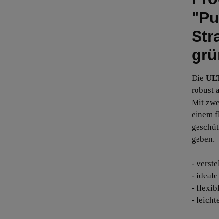
"Pu
Str
grü
Die
ULT
robust a
Mit zwe
einem f
geschütz
geben.
- verste
- ideal
- flexi
- leich