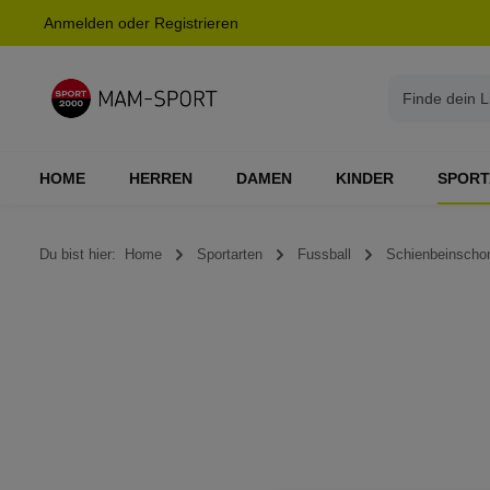
Anmelden
oder
Registrieren
springen
Zur Hauptnavigation springen
HOME
HERREN
DAMEN
KINDER
SPORT
Du bist hier:
Home
Sportarten
Fussball
Schienbeinscho
Bildergalerie überspringen