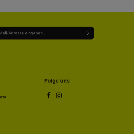
Adresse*
abe die
Datenschutzbestimmungen
zur Kenntnis
nem Stern (*) markierten Felder sind Pflichtfelder.
mmen und die
AGB
gelesen und bin mit ihnen
rstanden.
be die oben abgebildeten Zeichen ein*
Folge uns
arte