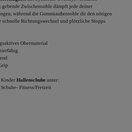
t gebende Zwischensohle dämpft jede deiner
gen, während die Gummiaußensohle dir den nötigen
r schnelle Richtungswechsel und plötzliche Stopps
gsaktives Obermaterial
zierfähig
fend
Grip
 Kinder
Hallenschuhe
unter:
 Schuhe- Fitness/Freizeit