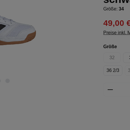
Größe:
34
49,00 
Preise inkl.
ausw
Größe
32
(Diese Opt
36 2/3
Produkt 