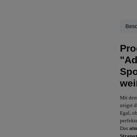
Besc
Pro
"Ad
Spo
wei
Mit de
zeigst d
Egal, o
perfekte
Das
atm
Strapaz