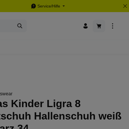
Service/Hilfe
Warenkorb enthä
tswear
s Kinder Ligra 8
tschuh Hallenschuh weiß
arz 34