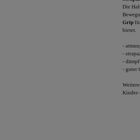
Die Hal
Bewegun
Grip
fü
bietet.
- atmun
- strapa
- dämp
- guter 
Weitere
Kinder-