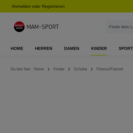
Anmelden
oder
Registrieren
springen
Zur Hauptnavigation springen
HOME
HERREN
DAMEN
KINDER
SPORT
Du bist hier:
Home
Kinder
Schuhe
Fitness/Freizeit
Bildergalerie überspringen