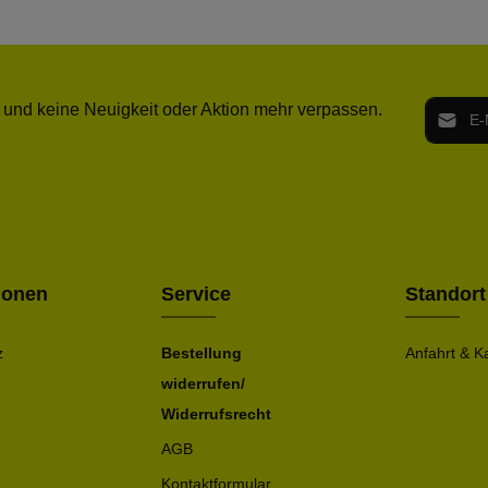
E-Mail-
 und keine Neuigkeit oder Aktion mehr verpassen.
Ich h
Die mit ei
geno
einve
Bitte ge
ionen
Service
Standort
z
Bestellung
Anfahrt & K
widerrufen/
Widerrufsrecht
AGB
Kontaktformular