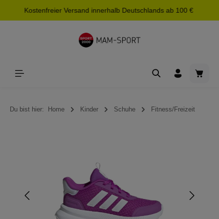
Kostenfreier Versand innerhalb Deutschlands ab 100 €
alt springen
Waren
Du bist hier:
Home
Kinder
Schuhe
Fitness/Freizeit
Bildergalerie überspringen