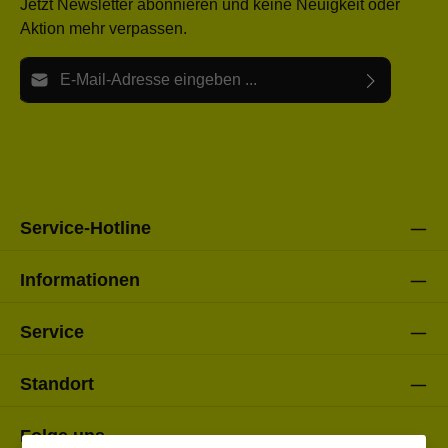
Jetzt Newsletter abonnieren und keine Neuigkeit oder
Aktion mehr verpassen.
E-Mail-Adresse*
Ich habe die
Datenschutzbestimmungen
zur Kenntnis
Die mit einem Stern (*) markierten Felder sind Pflichtfelder.
genommen und die
AGB
gelesen und bin mit ihnen
einverstanden.
Bitte gebe die oben abgebildeten Zeichen ein*
Service-Hotline
Informationen
Service
Standort
Folge uns