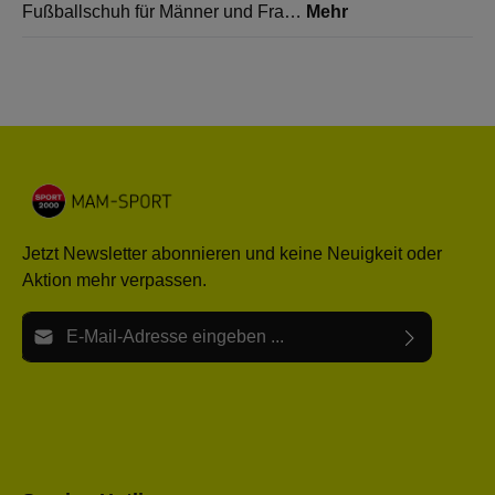
Fußballschuh für Männer und Fra…
Mehr
Jetzt Newsletter abonnieren und keine Neuigkeit oder
Aktion mehr verpassen.
E-Mail-Adresse*
Ich habe die
Datenschutzbestimmungen
zur Kenntnis
Die mit einem Stern (*) markierten Felder sind Pflichtfelder.
genommen und die
AGB
gelesen und bin mit ihnen
einverstanden.
Bitte gebe die oben abgebildeten Zeichen ein*