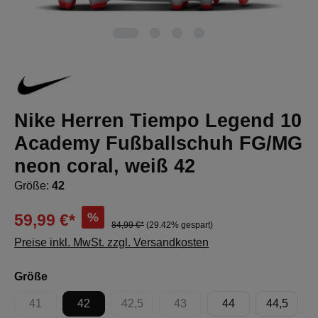
Nike Herren Tiempo Legend 10
Academy Fußballschuh FG/MG
neon coral, weiß 42
Größe:
42
%
59,99 €*
84,99 €*
(29.42% gespart)
Preise inkl. MwSt. zzgl. Versandkosten
auswählen
Größe
41
42
42,5
43
44
44,5
(Diese Option ist zurzeit nicht verfügbar.)
(Diese Option ist zurzeit nicht verfügbar.)
(Diese Option ist zurzeit nicht 