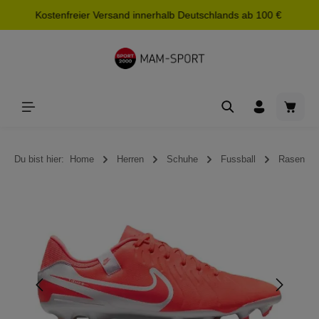
Kostenfreier Versand innerhalb Deutschlands ab 100 €
alt springen
Waren
Du bist hier:
Home
Herren
Schuhe
Fussball
Rasen
Bildergalerie überspringen