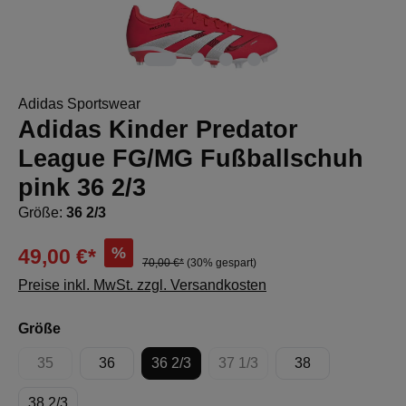
Adidas Sportswear
Adidas Kinder Predator
League FG/MG Fußballschuh
pink 36 2/3
Größe:
36 2/3
%
49,00 €*
70,00 €*
(30% gespart)
Preise inkl. MwSt. zzgl. Versandkosten
auswählen
Größe
35
36
36 2/3
37 1/3
38
(Diese Option ist zurzeit nicht verfügbar.)
(Diese Option ist zurzeit nicht
38 2/3