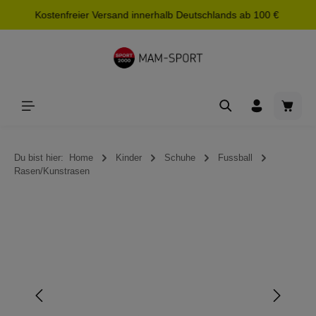
Kostenfreier Versand innerhalb Deutschlands ab 100 €
alt springen
Waren
Du bist hier:
Home
Kinder
Schuhe
Fussball
Rasen/Kunstrasen
Bildergalerie überspringen