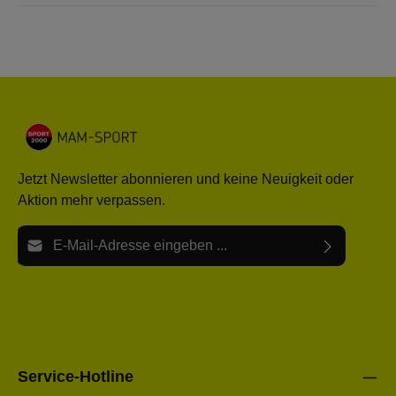
Jetzt Newsletter abonnieren und keine Neuigkeit oder
Aktion mehr verpassen.
E-Mail-Adresse*
Ich habe die
Datenschutzbestimmungen
zur Kenntnis
Die mit einem Stern (*) markierten Felder sind Pflichtfelder.
genommen und die
AGB
gelesen und bin mit ihnen
einverstanden.
Bitte gebe die oben abgebildeten Zeichen ein*
Service-Hotline