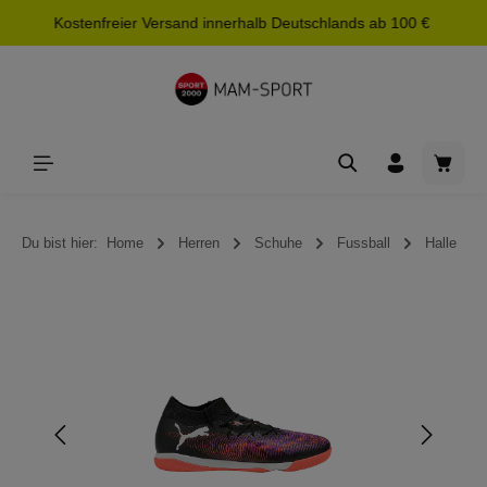
Kostenfreier Versand innerhalb Deutschlands ab 100 €
alt springen
Waren
Du bist hier:
Home
Herren
Schuhe
Fussball
Halle
Bildergalerie überspringen