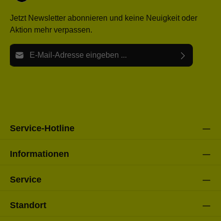
Jetzt Newsletter abonnieren und keine Neuigkeit oder
Aktion mehr verpassen.
E-Mail-Adresse*
Ich habe die
Datenschutzbestimmungen
zur Kenntnis
Die mit einem Stern (*) markierten Felder sind Pflichtfelder.
genommen und die
AGB
gelesen und bin mit ihnen
einverstanden.
Bitte gebe die oben abgebildeten Zeichen ein*
Service-Hotline
Informationen
Service
Standort