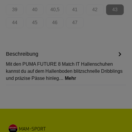
39
40
40,5
41
42
43
(Diese Option ist zurzeit nicht verfügbar.)
(Diese Option ist zurzeit nicht verfügbar.)
(Diese Option ist zurzeit nicht verfügbar.)
(Diese Option ist zurzeit nicht 
(Diese Option ist zur
(Diese Op
44
45
46
47
(Diese Option ist zurzeit nicht verfügbar.)
(Diese Option ist zurzeit nicht verfügbar.)
(Diese Option ist zurzeit nicht verfügbar.)
(Diese Option ist zurzeit nicht 
Beschreibung
Mit den PUMA FUTURE 8 Match IT Hallenschuhen
kannst du auf dem Hallenboden blitzschnelle Dribblings
und präzise Pässe hinleg…
Mehr