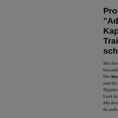
Pro
"Ad
Kap
Tra
sch
Mit die
besonde
Der
Bau
und die
Rippdet
Look ko
Mit de
du auße