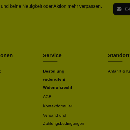
E-Mail-
 und keine Neuigkeit oder Aktion mehr verpassen.
Ich h
Die mit ei
geno
einve
Bitte ge
ionen
Service
Standort
z
Bestellung
Anfahrt & K
widerrufen/
Widerrufsrecht
AGB
Kontaktformular
Versand und
Zahlungsbedingungen