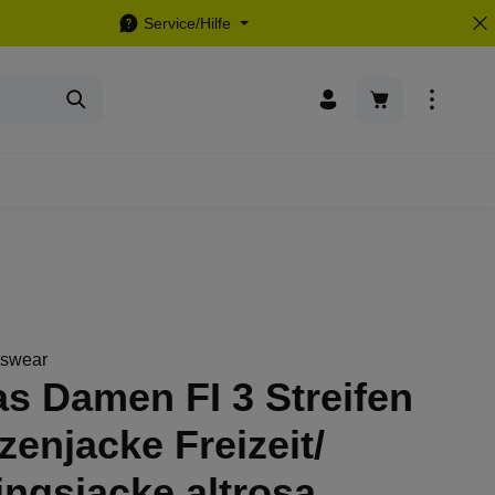
Service/Hilfe
Warenkorb enthä
tswear
s Damen FI 3 Streifen
enjacke Freizeit/
ingsjacke altrosa,