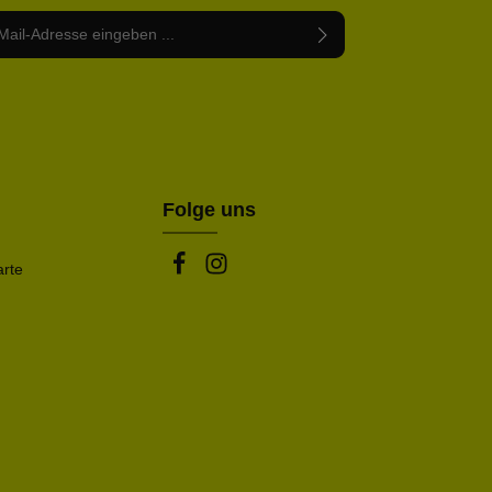
Adresse*
abe die
Datenschutzbestimmungen
zur Kenntnis
nem Stern (*) markierten Felder sind Pflichtfelder.
mmen und die
AGB
gelesen und bin mit ihnen
rstanden.
be die oben abgebildeten Zeichen ein*
Folge uns
arte