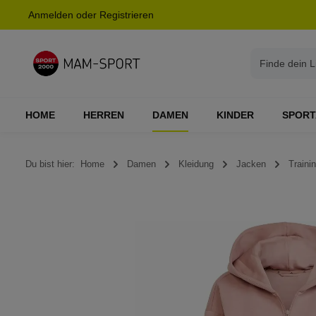
Anmelden
oder
Registrieren
springen
Zur Hauptnavigation springen
HOME
HERREN
DAMEN
KINDER
SPORT
Du bist hier:
Home
Damen
Kleidung
Jacken
Traini
Bildergalerie überspringen