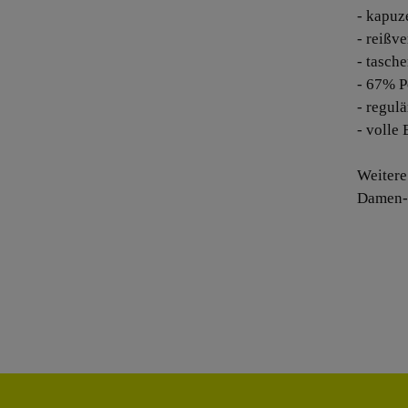
- kapuz
- reißv
- tasche
- 67% P
- regulä
- volle
Weiter
Damen-