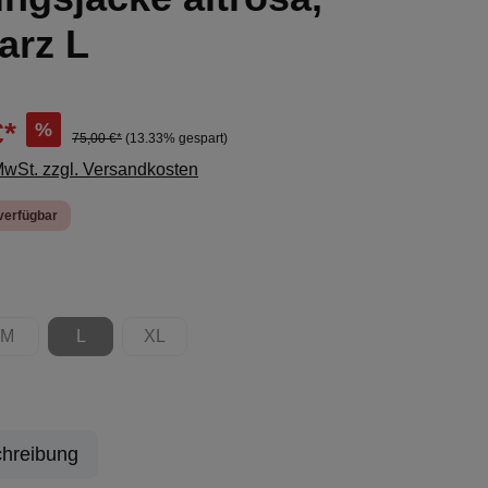
arz L
€*
%
75,00 €*
(13.33% gespart)
 MwSt. zzgl. Versandkosten
verfügbar
ählen
M
L
XL
ion ist zurzeit nicht verfügbar.)
(Diese Option ist zurzeit nicht verfügbar.)
(Diese Option ist zurzeit nicht verfügbar.)
(Diese Option ist zurzeit nicht verfügbar.)
hreibung