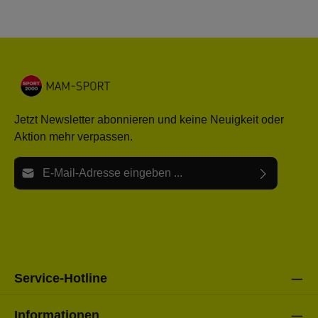
Jetzt Newsletter abonnieren und keine Neuigkeit oder
Aktion mehr verpassen.
E-Mail-Adresse*
Ich habe die
Datenschutzbestimmungen
zur Kenntnis
Die mit einem Stern (*) markierten Felder sind Pflichtfelder.
genommen und die
AGB
gelesen und bin mit ihnen
einverstanden.
Bitte gebe die oben abgebildeten Zeichen ein*
Service-Hotline
Informationen