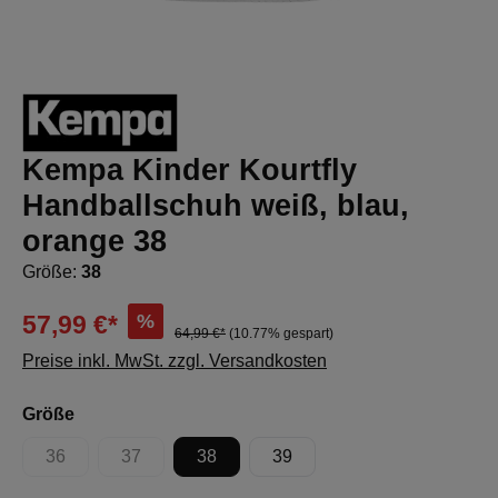
Kempa Kinder Kourtfly
Handballschuh weiß, blau,
orange 38
Größe:
38
%
57,99 €*
64,99 €*
(10.77% gespart)
Preise inkl. MwSt. zzgl. Versandkosten
auswählen
Größe
36
37
38
39
(Diese Option ist zurzeit nicht verfügbar.)
(Diese Option ist zurzeit nicht verfügbar.)