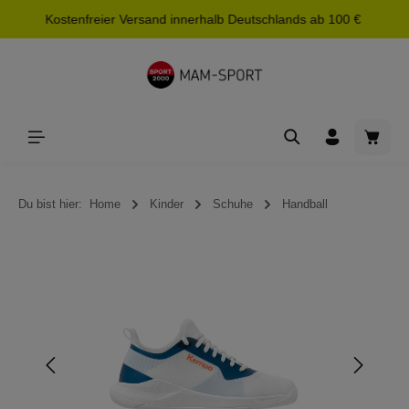
Kostenfreier Versand innerhalb Deutschlands ab 100 €
alt springen
Waren
Du bist hier:
Home
Kinder
Schuhe
Handball
Bildergalerie überspringen