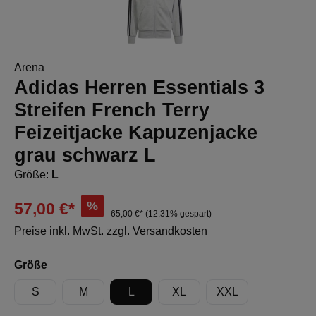
Arena
Adidas Herren Essentials 3
Streifen French Terry
Feizeitjacke Kapuzenjacke
grau schwarz L
Größe:
L
%
57,00 €*
65,00 €*
(12.31% gespart)
Preise inkl. MwSt. zzgl. Versandkosten
auswählen
Größe
S
M
L
XL
XXL