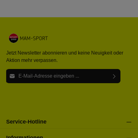
Jetzt Newsletter abonnieren und keine Neuigkeit oder
Aktion mehr verpassen.
E-Mail-Adresse*
Ich habe die
Datenschutzbestimmungen
zur Kenntnis
Die mit einem Stern (*) markierten Felder sind Pflichtfelder.
genommen und die
AGB
gelesen und bin mit ihnen
einverstanden.
Bitte gebe die oben abgebildeten Zeichen ein*
Service-Hotline
Informationen