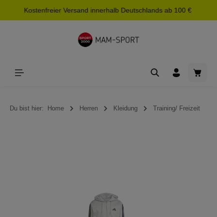
Kostenfreier Versand innerhalb Deutschlands ab 100 €
alt springen
Waren
Du bist hier:
Home
Herren
Kleidung
Training/ Freizeit
Bildergalerie überspringen