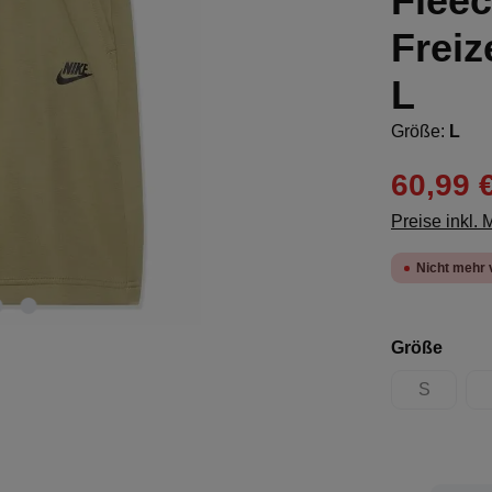
Fleec
Freiz
L
Größe:
L
60,99 
Preise inkl.
Nicht mehr 
ausw
Größe
S
(Diese Opt