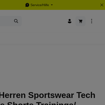
Service/Hilfe
Warenkorb enthä
 Herren Sportswear Tech