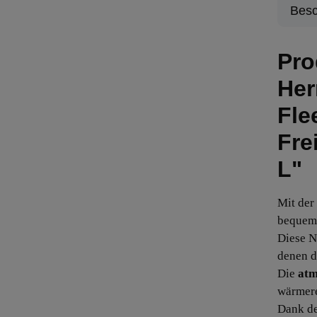
Besc
Pro
Her
Fle
Fre
L"
Mit der
bequem 
Diese N
denen d
Die
atm
wärmere
Dank de