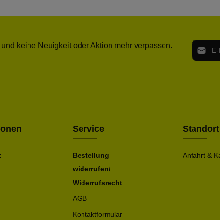
E-Mail-
 und keine Neuigkeit oder Aktion mehr verpassen.
Ich h
Die mit ei
geno
einve
Bitte ge
ionen
Service
Standort
z
Bestellung
Anfahrt & K
widerrufen/
Widerrufsrecht
AGB
Kontaktformular