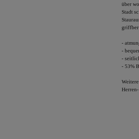
über wo
Stadt sc
Staurau
griffber
- atmun
- beque
- seitli
- 53% B
Weitere
Herren-