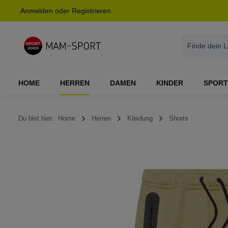
Anmelden
oder
Registrieren
springen
Zur Hauptnavigation springen
HOME
HERREN
DAMEN
KINDER
SPORT
Du bist hier:
Home
Herren
Kleidung
Shorts
Bildergalerie überspringen