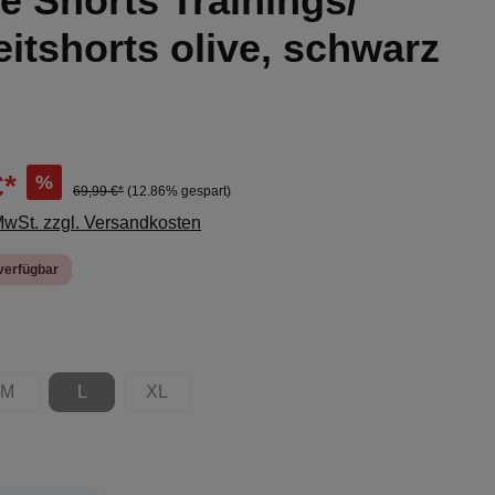
e Shorts Trainings/
eitshorts olive, schwarz
€*
%
69,99 €*
(12.86% gespart)
 MwSt. zzgl. Versandkosten
verfügbar
ählen
M
L
XL
ion ist zurzeit nicht verfügbar.)
(Diese Option ist zurzeit nicht verfügbar.)
(Diese Option ist zurzeit nicht verfügbar.)
(Diese Option ist zurzeit nicht verfügbar.)