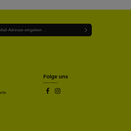
Adresse*
abe die
Datenschutzbestimmungen
zur Kenntnis
nem Stern (*) markierten Felder sind Pflichtfelder.
mmen und die
AGB
gelesen und bin mit ihnen
rstanden.
be die oben abgebildeten Zeichen ein*
Folge uns
arte