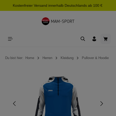
Kostenfreier Versand innerhalb Deutschlands ab 100 €
alt springen
Waren
Du bist hier:
Home
Herren
Kleidung
Pullover & Hoodie
Bildergalerie überspringen