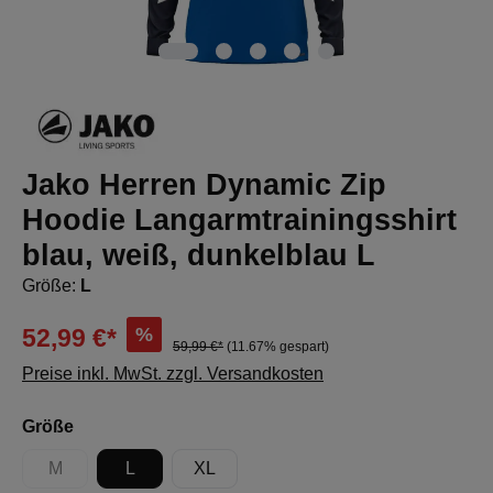
Jako Herren Dynamic Zip
Hoodie Langarmtrainingsshirt
blau, weiß, dunkelblau L
Größe:
L
%
52,99 €*
59,99 €*
(11.67% gespart)
Preise inkl. MwSt. zzgl. Versandkosten
auswählen
Größe
M
L
XL
(Diese Option ist zurzeit nicht verfügbar.)