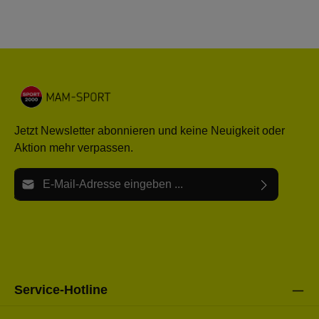
Jetzt Newsletter abonnieren und keine Neuigkeit oder
Aktion mehr verpassen.
E-Mail-Adresse*
Ich habe die
Datenschutzbestimmungen
zur Kenntnis
Die mit einem Stern (*) markierten Felder sind Pflichtfelder.
genommen und die
AGB
gelesen und bin mit ihnen
einverstanden.
Bitte gebe die oben abgebildeten Zeichen ein*
Service-Hotline