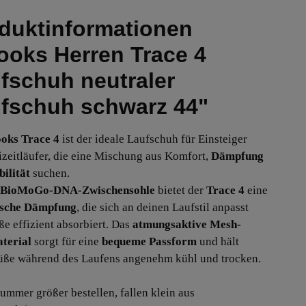
duktinformationen
ooks Herren Trace 4
fschuh neutraler
fschuh schwarz 44"
oks Trace 4
ist der ideale Laufschuh für Einsteiger
izeitläufer, die eine Mischung aus Komfort,
Dämpfung
bilität
suchen.
BioMoGo-DNA-Zwischensohle
bietet der
Trace 4
eine
sche Dämpfung
, die sich an deinen Laufstil anpasst
ße effizient absorbiert. Das
atmungsaktive Mesh-
terial
sorgt für eine
bequeme Passform
und hält
üße während des Laufens angenehm kühl und trocken.
Nummer größer bestellen, fallen klein aus