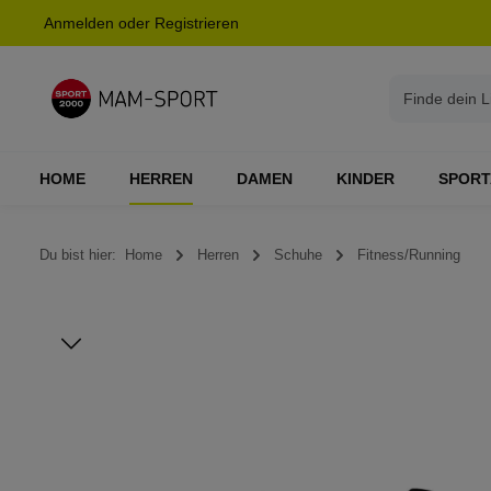
Anmelden
oder
Registrieren
springen
Zur Hauptnavigation springen
HOME
HERREN
DAMEN
KINDER
SPORT
Du bist hier:
Home
Herren
Schuhe
Fitness/Running
Bildergalerie überspringen