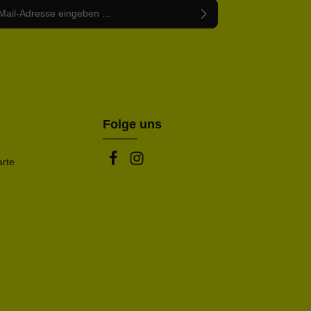
Adresse*
abe die
Datenschutzbestimmungen
zur Kenntnis
nem Stern (*) markierten Felder sind Pflichtfelder.
mmen und die
AGB
gelesen und bin mit ihnen
rstanden.
be die oben abgebildeten Zeichen ein*
Folge uns
arte