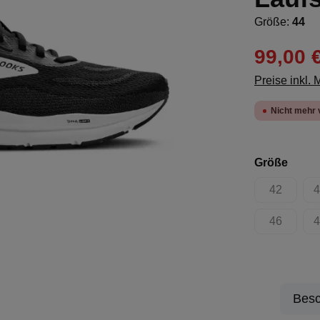
Größe:
44
99,00 
Preise inkl.
Nicht mehr 
ausw
Größe
42
4
(Diese Opt
46
4
(Diese Opt
Besc