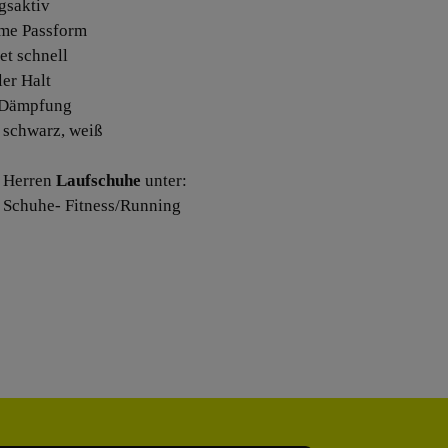
gsaktiv
me Passform
et schnell
ler Halt
 Dämpfung
: schwarz, weiß
 Herren
Laufschuhe
unter:
 Schuhe- Fitness/Running