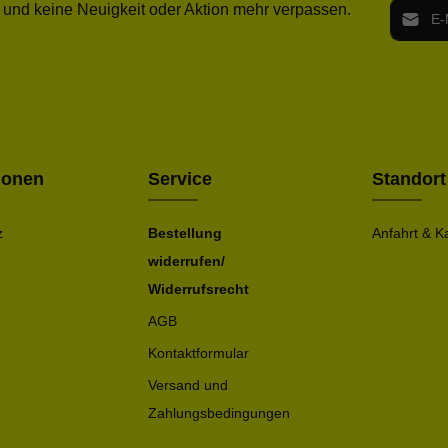
E-Mail-
 und keine Neuigkeit oder Aktion mehr verpassen.
Ich h
Die mit ei
geno
einve
Bitte ge
ionen
Service
Standort
z
Bestellung
Anfahrt & K
widerrufen/
Widerrufsrecht
AGB
Kontaktformular
Versand und
Zahlungsbedingungen