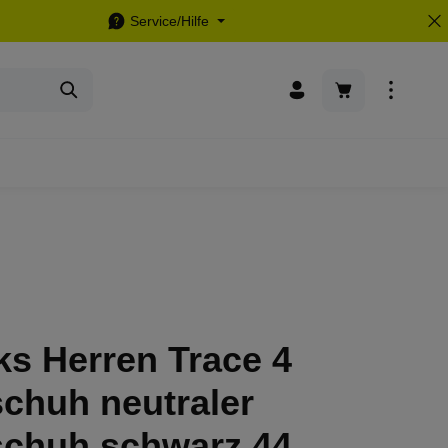
Service/Hilfe
Warenkorb enthä
s Herren Trace 4
chuh neutraler
schuh schwarz 44