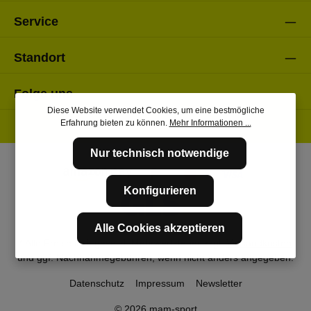
Service
Standort
Folge uns
Diese Website verwendet Cookies, um eine bestmögliche
Erfahrung bieten zu können.
Mehr Informationen ...
Nur technisch notwendige
Konfigurieren
Alle Cookies akzeptieren
* Alle Preise inkl. gesetzl. Mehrwertsteuer zzgl.
Versandkosten
und ggf. Nachnahmegebühren, wenn nicht anders angegeben.
Datenschutz
Impressum
Newsletter
© 2026 mam-sport