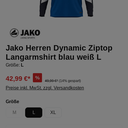
Jako Herren Dynamic Ziptop
Langarmshirt blau weiß L
Größe:
L
%
42,99 €*
49,99 €*
(14% gespart)
Preise inkl. MwSt. zzgl. Versandkosten
auswählen
Größe
M
L
XL
(Diese Option ist zurzeit nicht verfügbar.)