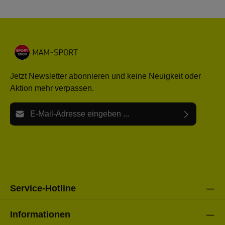
Jetzt Newsletter abonnieren und keine Neuigkeit oder
Aktion mehr verpassen.
E-Mail-Adresse*
Ich habe die
Datenschutzbestimmungen
zur Kenntnis
Die mit einem Stern (*) markierten Felder sind Pflichtfelder.
genommen und die
AGB
gelesen und bin mit ihnen
einverstanden.
Bitte gebe die oben abgebildeten Zeichen ein*
Service-Hotline
Informationen