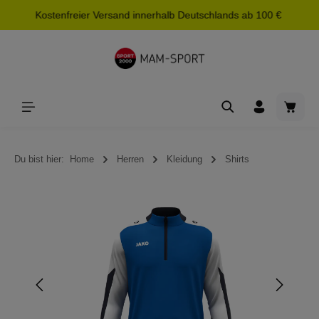
Kostenfreier Versand innerhalb Deutschlands ab 100 €
alt springen
Waren
Du bist hier:
Home
Herren
Kleidung
Shirts
Bildergalerie überspringen