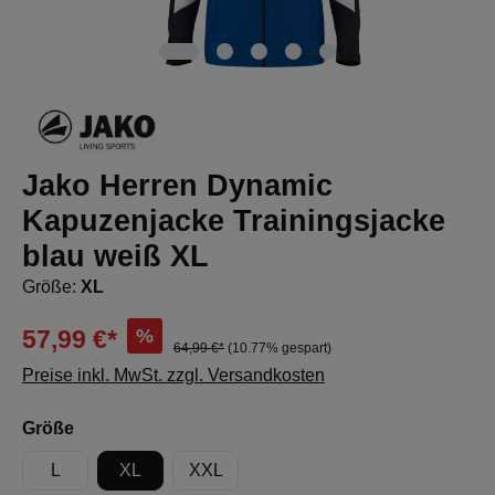
Jako Herren Dynamic
Kapuzenjacke Trainingsjacke
blau weiß XL
Größe:
XL
%
57,99 €*
64,99 €*
(10.77% gespart)
Preise inkl. MwSt. zzgl. Versandkosten
auswählen
Größe
L
XL
XXL