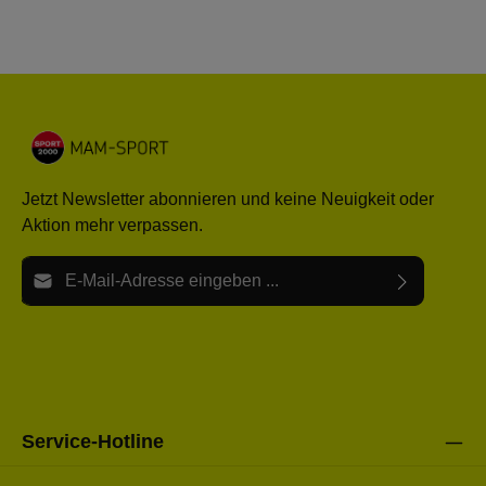
Jetzt Newsletter abonnieren und keine Neuigkeit oder
Aktion mehr verpassen.
E-Mail-Adresse*
Ich habe die
Datenschutzbestimmungen
zur Kenntnis
Die mit einem Stern (*) markierten Felder sind Pflichtfelder.
genommen und die
AGB
gelesen und bin mit ihnen
einverstanden.
Bitte gebe die oben abgebildeten Zeichen ein*
Service-Hotline