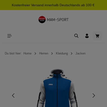
Kostenfreier Versand innerhalb Deutschlands ab 100 €
alt springen
Waren
Du bist hier:
Home
Herren
Kleidung
Jacken
Bildergalerie überspringen