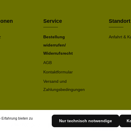
Bitte ge
ionen
Service
Standort
z
Bestellung
Anfahrt & K
widerrufen/
Widerrufsrecht
AGB
Kontaktformular
Versand und
Zahlungsbedingungen
 Erfahrung bieten zu
Nur technisch notwendige
Ko