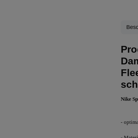
Besc
Pro
Dam
Fle
sch
Nike Sp
- optima
- Mater