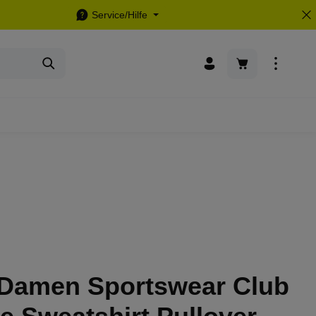
Service/Hilfe
Warenkorb enthä
 Damen Sportswear Club