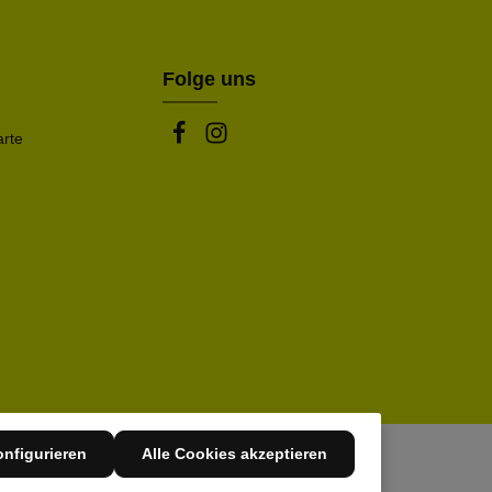
be die oben abgebildeten Zeichen ein*
Folge uns
arte
nfigurieren
Alle Cookies akzeptieren