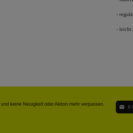
- regulä
- leich
E-Mail-
 und keine Neuigkeit oder Aktion mehr verpassen.
Ich h
Die mit ei
geno
einve