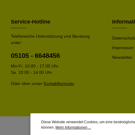
Service-Hotline
Informat
Telefonische Unterstützung und Beratung
Datenschut
unter:
Impressum
05105 - 6648456
Newsletter
Mo-Fr, 10:00 - 17:00 Uhr
Sa. 10:00 - 14:00 Uhr
Oder über unser
Kontaktformular
.
Diese Website verwendet Cookies, um eine bestmögliche
können.
Mehr Informationen ...