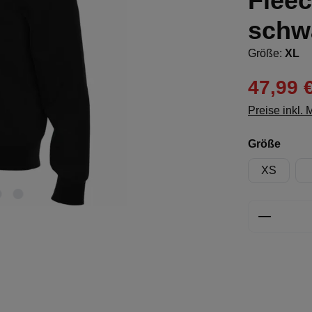
Fleec
schw
Größe:
XL
47,99 
Preise inkl.
ausw
Größe
XS
Produkt 