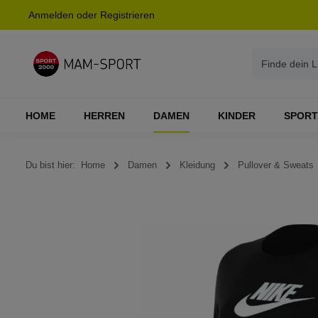
Anmelden
oder
Registrieren
springen
Zur Hauptnavigation springen
HOME
HERREN
DAMEN
KINDER
SPORT
Du bist hier:
Home
Damen
Kleidung
Pullover & Sweats
Bildergalerie überspringen