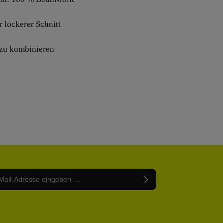
r lockerer Schnitt
t zu kombinieren
Adresse*
abe die
Datenschutzbestimmungen
zur Kenntnis
nem Stern (*) markierten Felder sind Pflichtfelder.
mmen und die
AGB
gelesen und bin mit ihnen
rstanden.