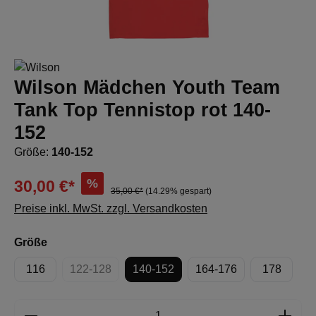
Wilson Mädchen Youth Team
Tank Top Tennistop rot 140-
152
Größe:
140-152
%
30,00 €*
35,00 €*
(14.29% gespart)
Preise inkl. MwSt. zzgl. Versandkosten
auswählen
Größe
116
122-128
140-152
164-176
178
(Diese Option ist zurzeit nicht verfügbar.)
Produkt Anzahl: Gib den gewünschten Wert e