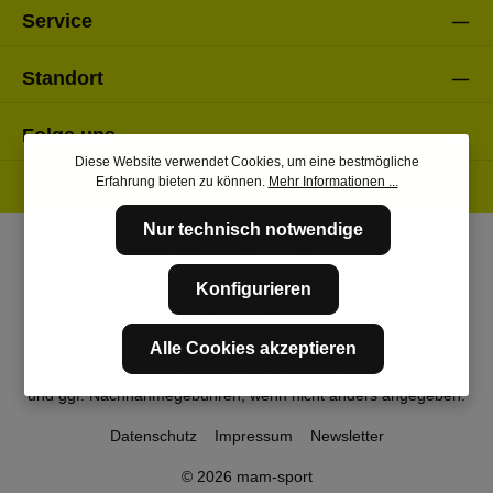
Service
Standort
Folge uns
Diese Website verwendet Cookies, um eine bestmögliche
Erfahrung bieten zu können.
Mehr Informationen ...
Nur technisch notwendige
Konfigurieren
Alle Cookies akzeptieren
* Alle Preise inkl. gesetzl. Mehrwertsteuer zzgl.
Versandkosten
und ggf. Nachnahmegebühren, wenn nicht anders angegeben.
Datenschutz
Impressum
Newsletter
© 2026 mam-sport