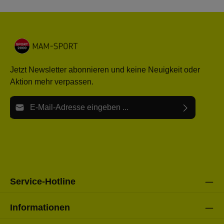
Jetzt Newsletter abonnieren und keine Neuigkeit oder
Aktion mehr verpassen.
E-Mail-Adresse*
Ich habe die
Datenschutzbestimmungen
zur Kenntnis
Die mit einem Stern (*) markierten Felder sind Pflichtfelder.
genommen und die
AGB
gelesen und bin mit ihnen
einverstanden.
Bitte gebe die oben abgebildeten Zeichen ein*
Service-Hotline
Informationen