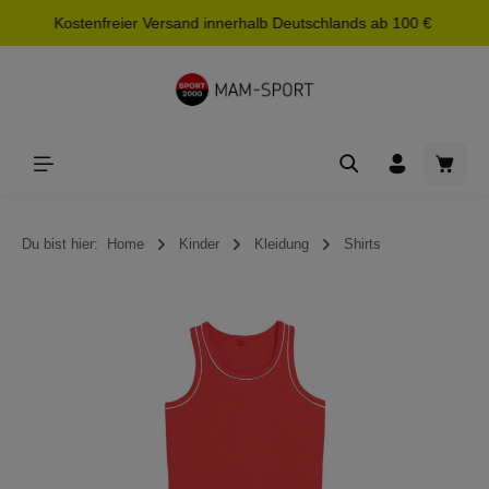
Kostenfreier Versand innerhalb Deutschlands ab 100 €
alt springen
Waren
Du bist hier:
Home
Kinder
Kleidung
Shirts
Bildergalerie überspringen