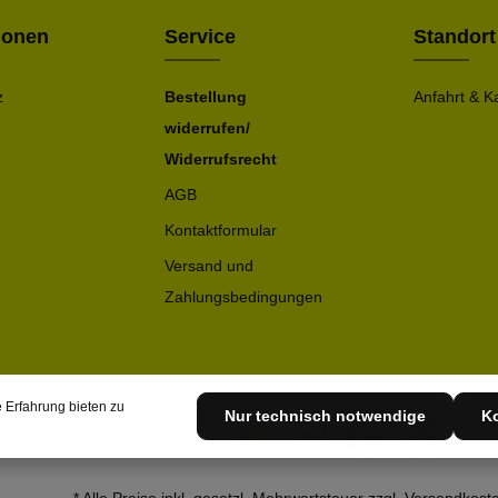
ionen
Service
Standort
z
Bestellung
Anfahrt & K
widerrufen/
Widerrufsrecht
AGB
Kontaktformular
Versand und
Zahlungsbedingungen
 Erfahrung bieten zu
Nur technisch notwendige
Ko