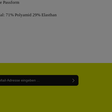
e Passform
ial: 71% Polyamid 29% Elasthan
Adresse*
abe die
Datenschutzbestimmungen
zur Kenntnis
nem Stern (*) markierten Felder sind Pflichtfelder.
mmen und die
AGB
gelesen und bin mit ihnen
rstanden.
be die oben abgebildeten Zeichen ein*