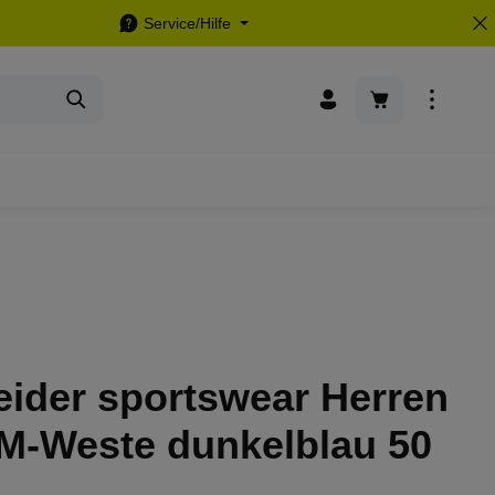
Service/Hilfe
Warenkorb enthä
eider sportswear Herren
M-Weste dunkelblau 50