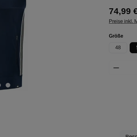
74,99 
Preise inkl.
ausw
Größe
48
Produkt 
Besc