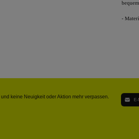
bequem
- Mater
E-Mail-
 und keine Neuigkeit oder Aktion mehr verpassen.
Ich h
Die mit ei
geno
einve
Bitte ge