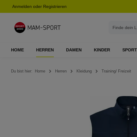
Anmelden
oder
Registrieren
springen
Zur Hauptnavigation springen
HOME
HERREN
DAMEN
KINDER
SPORT
Du bist hier:
Home
Herren
Kleidung
Training/ Freizeit
Bildergalerie überspringen