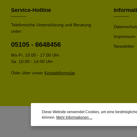
Service-Hotline
Informat
Telefonische Unterstützung und Beratung
Datenschut
unter:
Impressum
05105 - 6648456
Newsletter
Mo-Fr, 10:00 - 17:00 Uhr
Sa. 10:00 - 14:00 Uhr
Oder über unser
Kontaktformular
.
Diese Website verwendet Cookies, um eine bestmögliche
können.
Mehr Informationen ...