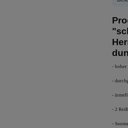
Pro
"sc
Her
dun
- hoher
- durch
- ärmel
- 2 Rei
- Sauma