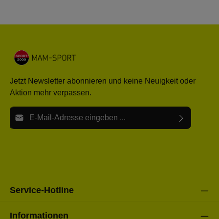
Jetzt Newsletter abonnieren und keine Neuigkeit oder
Aktion mehr verpassen.
E-Mail-Adresse*
Ich habe die
Datenschutzbestimmungen
zur Kenntnis
Die mit einem Stern (*) markierten Felder sind Pflichtfelder.
genommen und die
AGB
gelesen und bin mit ihnen
einverstanden.
Bitte gebe die oben abgebildeten Zeichen ein*
Service-Hotline
Informationen