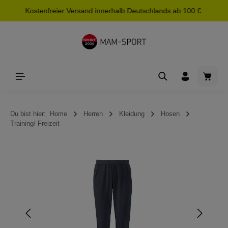
Kostenfreier Versand innerhalb Deutschlands ab 100 €
alt springen
Waren
Du bist hier:
Home
Herren
Kleidung
Hosen
Training/ Freizeit
Bildergalerie überspringen