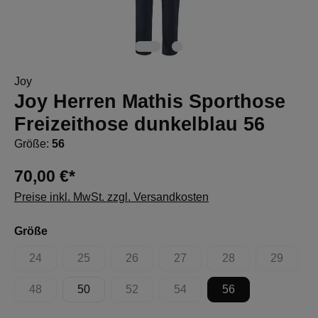
Joy
Joy Herren Mathis Sporthose
Freizeithose dunkelblau 56
Größe:
56
70,00 €*
Preise inkl. MwSt. zzgl. Versandkosten
auswählen
Größe
24
25
26
27
28
29
(Diese Option ist zurzeit nicht verfügbar.)
(Diese Option ist zurzeit nicht verfügbar.)
(Diese Option ist zurzeit nicht verfügbar.)
(Diese Option ist zurzeit nicht 
(Diese Option ist zur
(Diese Op
48
50
52
54
56
(Diese Option ist zurzeit nicht verfügbar.)
(Diese Option ist zurzeit nicht verfügbar.)
(Diese Option ist zurzeit nicht 