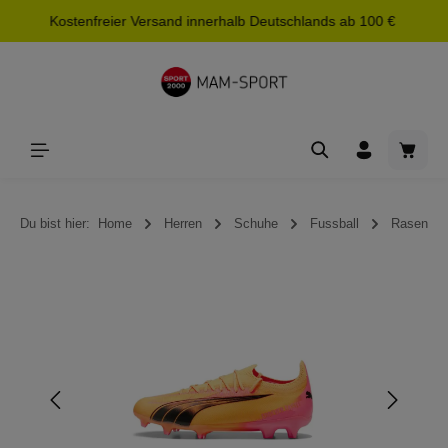
Kostenfreier Versand innerhalb Deutschlands ab 100 €
alt springen
Waren
Du bist hier:
Home
Herren
Schuhe
Fussball
Rasen
Bildergalerie überspringen