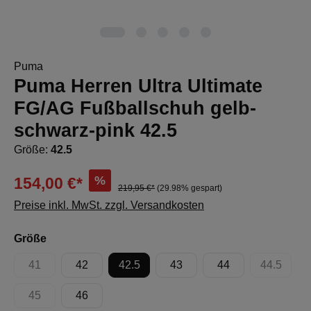
Puma
Puma Herren Ultra Ultimate
FG/AG Fußballschuh gelb-
schwarz-pink 42.5
Größe:
42.5
%
154,00 €*
219,95 €*
(29.98% gespart)
Preise inkl. MwSt. zzgl. Versandkosten
auswählen
Größe
41
42
42.5
43
44
44.5
(Diese Option ist zurzeit nicht verfügbar.)
(Diese Op
45
46
(Diese Option ist zurzeit nicht verfügbar.)