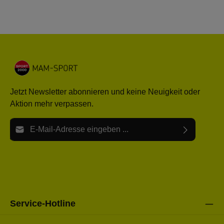
Jetzt Newsletter abonnieren und keine Neuigkeit oder
Aktion mehr verpassen.
E-Mail-Adresse*
Ich habe die
Datenschutzbestimmungen
zur Kenntnis
Die mit einem Stern (*) markierten Felder sind Pflichtfelder.
genommen und die
AGB
gelesen und bin mit ihnen
einverstanden.
Bitte gebe die oben abgebildeten Zeichen ein*
Service-Hotline