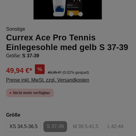
Sonstige
Currex Ace Pro Tennis
Einlegesohle med gelb S 37-39
Größe:
S 37-39
%
49,94 €*
49,95 €*
(0.02% gespart)
Preise inkl. MwSt. zzgl. Versandkosten
Nicht mehr verfügbar
auswählen
Größe
XS 34.5-36.5
S 37-39
M 39.5-41.5
L 42-44
(Diese Option ist zurzeit nicht verfügbar.)
(Diese Option ist zurzeit n
(Diese Opti