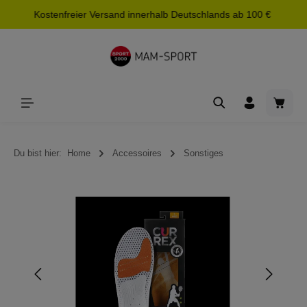
Kostenfreier Versand innerhalb Deutschlands ab 100 €
alt springen
Waren
Du bist hier:
Home
Accessoires
Sonstiges
Bildergalerie überspringen