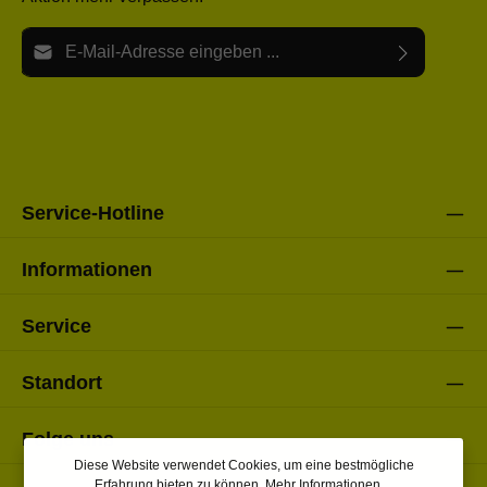
E-Mail-Adresse*
Ich habe die
Datenschutzbestimmungen
zur Kenntnis
Die mit einem Stern (*) markierten Felder sind Pflichtfelder.
genommen und die
AGB
gelesen und bin mit ihnen
einverstanden.
Bitte gebe die oben abgebildeten Zeichen ein*
Service-Hotline
Informationen
Service
Standort
Folge uns
Diese Website verwendet Cookies, um eine bestmögliche
Erfahrung bieten zu können.
Mehr Informationen ...