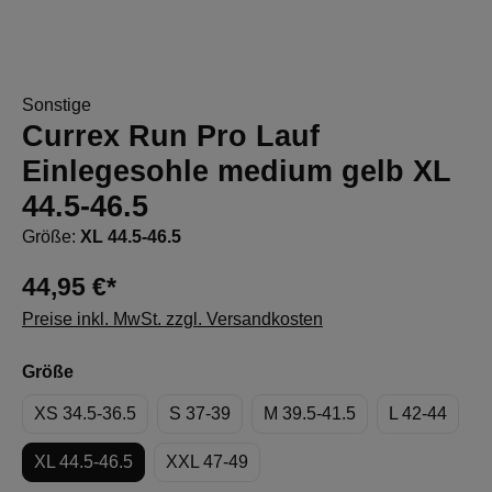
Sonstige
Currex Run Pro Lauf
Einlegesohle medium gelb XL
44.5-46.5
Größe:
XL 44.5-46.5
44,95 €*
Preise inkl. MwSt. zzgl. Versandkosten
auswählen
Größe
XS 34.5-36.5
S 37-39
M 39.5-41.5
L 42-44
XL 44.5-46.5
XXL 47-49