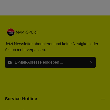
Jetzt Newsletter abonnieren und keine Neuigkeit oder
Aktion mehr verpassen.
E-Mail-Adresse*
Ich habe die
Datenschutzbestimmungen
zur Kenntnis
Die mit einem Stern (*) markierten Felder sind Pflichtfelder.
genommen und die
AGB
gelesen und bin mit ihnen
einverstanden.
Bitte gebe die oben abgebildeten Zeichen ein*
Service-Hotline