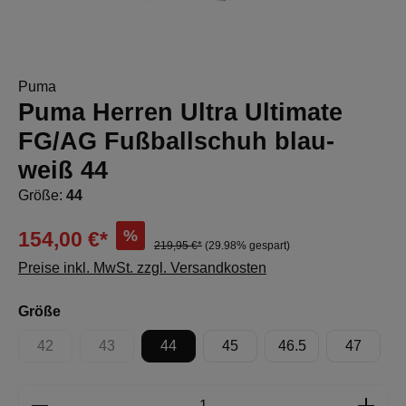
Puma
Puma Herren Ultra Ultimate
FG/AG Fußballschuh blau-
weiß 44
Größe:
44
%
154,00 €*
219,95 €*
(29.98% gespart)
Preise inkl. MwSt. zzgl. Versandkosten
auswählen
Größe
42
43
44
45
46.5
47
(Diese Option ist zurzeit nicht verfügbar.)
(Diese Option ist zurzeit nicht verfügbar.)
Produkt Anzahl: Gib den gewünschten Wert e