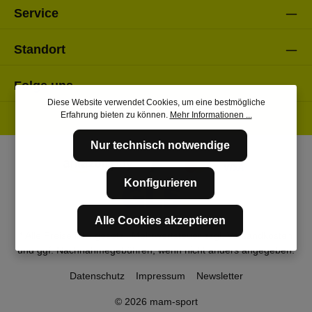
Service
Standort
Folge uns
Diese Website verwendet Cookies, um eine bestmögliche
Erfahrung bieten zu können.
Mehr Informationen ...
Nur technisch notwendige
Konfigurieren
Alle Cookies akzeptieren
* Alle Preise inkl. gesetzl. Mehrwertsteuer zzgl.
Versandkosten
und ggf. Nachnahmegebühren, wenn nicht anders angegeben.
Datenschutz
Impressum
Newsletter
© 2026 mam-sport