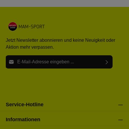
Jetzt Newsletter abonnieren und keine Neuigkeit oder
Aktion mehr verpassen.
E-Mail-Adresse*
Ich habe die
Datenschutzbestimmungen
zur Kenntnis
Die mit einem Stern (*) markierten Felder sind Pflichtfelder.
genommen und die
AGB
gelesen und bin mit ihnen
einverstanden.
Bitte gebe die oben abgebildeten Zeichen ein*
Service-Hotline
Informationen