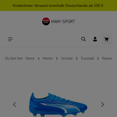
Kostenfreier Versand innerhalb Deutschlands ab 100 €
alt springen
Waren
Du bist hier:
Home
Herren
Schuhe
Fussball
Rasen
Bildergalerie überspringen