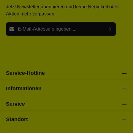
Jetzt Newsletter abonnieren und keine Neuigkeit oder
Aktion mehr verpassen.
E-Mail-Adresse*
Ich habe die
Datenschutzbestimmungen
zur Kenntnis
Die mit einem Stern (*) markierten Felder sind Pflichtfelder.
genommen und die
AGB
gelesen und bin mit ihnen
einverstanden.
Bitte gebe die oben abgebildeten Zeichen ein*
Service-Hotline
Informationen
Service
Standort