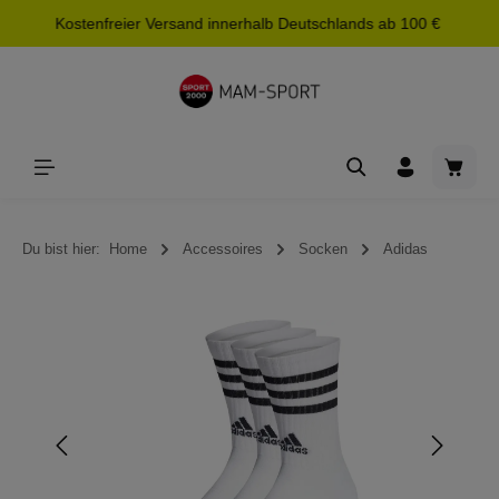
Kostenfreier Versand innerhalb Deutschlands ab 100 €
alt springen
Waren
Du bist hier:
Home
Accessoires
Socken
Adidas
Bildergalerie überspringen