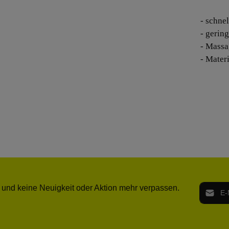
- schne
- gerin
- Massa
- Materi
E-Mail-
 und keine Neuigkeit oder Aktion mehr verpassen.
Ich h
Die mit ei
geno