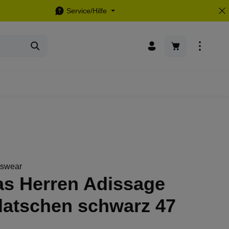
Service/Hilfe
Warenkorb enthä
tswear
as Herren Adissage
latschen schwarz 47