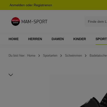
Anmelden
oder
Registrieren
springen
Zur Hauptnavigation springen
HOME
HERREN
DAMEN
KINDER
SPORT
Du bist hier:
Home
Sportarten
Schwimmen
Badelatsche
Bildergalerie überspringen