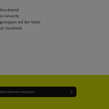
lltrocknend
ges Gewicht
genoppen auf der Sohle
al: Synthetik
Adresse*
abe die
Datenschutzbestimmungen
zur Kenntnis
nem Stern (*) markierten Felder sind Pflichtfelder.
mmen und die
AGB
gelesen und bin mit ihnen