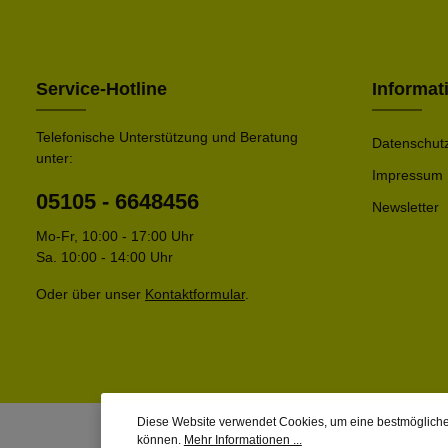
Service-Hotline
Informat
Telefonische Unterstützung und Beratung
Datenschut
unter:
Impressum
05105 - 6648456
Newsletter
Mo-Fr, 10:00 - 17:00 Uhr
Sa. 10:00 - 14:00 Uhr
Oder über unser
Kontaktformular
.
Diese Website verwendet Cookies, um eine bestmögliche
können.
Mehr Informationen ...