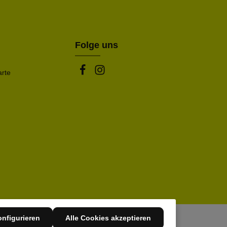
rstanden.
be die oben abgebildeten Zeichen ein*
Folge uns
arte
nfigurieren
Alle Cookies akzeptieren