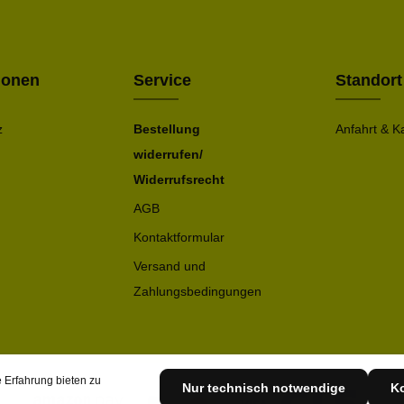
einve
Bitte ge
ionen
Service
Standort
z
Bestellung
Anfahrt & K
widerrufen/
Widerrufsrecht
AGB
Kontaktformular
Versand und
Zahlungsbedingungen
 Erfahrung bieten zu
Nur technisch notwendige
Ko