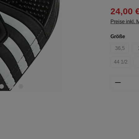
24,00 
Preise inkl.
ausw
Größe
36,5
(Diese Opt
44 1/2
(Diese Opt
Produkt 