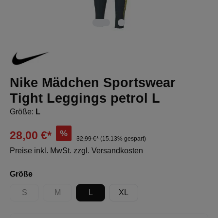
Nike Mädchen Sportswear
Tight Leggings petrol L
Größe:
L
%
28,00 €*
32,99 €*
(15.13% gespart)
Preise inkl. MwSt. zzgl. Versandkosten
auswählen
Größe
S
M
L
XL
(Diese Option ist zurzeit nicht verfügbar.)
(Diese Option ist zurzeit nicht verfügbar.)