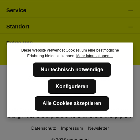
Service
Standort
Folge uns
Diese Website verwendet Cookies, um eine bestmögliche
Erfahrung bieten zu können.
Mehr Informationen ...
Nur technisch notwendige
Konfigurieren
Alle Cookies akzeptieren
* Alle Preise inkl. gesetzl. Mehrwertsteuer zzgl.
Versandkosten
und ggf. Nachnahmegebühren, wenn nicht anders angegeben.
Datenschutz
Impressum
Newsletter
© 2026 mam-sport