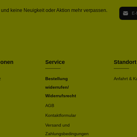
E-Mail-
 und keine Neuigkeit oder Aktion mehr verpassen.
Ich h
Die mit ei
geno
einve
Bitte ge
ionen
Service
Standort
z
Bestellung
Anfahrt & K
widerrufen/
Widerrufsrecht
AGB
Kontaktformular
Versand und
Zahlungsbedingungen