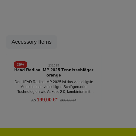
Accessory Items
Produktgalerie überspringen
29
%
231015
Head Radical MP 2025 Tennisschläger
orange
Der HEAD Radical MP 2025 ist das vielseitigste
Modell dieser vielseitigen Schlägerserie.
Technologien wie Auxetic 2.0, kombiniert mit
Spezifikationen wie dem 20/23/21 mm starken
199,00 €*
Ab
280,00 €*
Rahmen, 300 Gramm Gewicht, 32 cm Balance,
16x19 Besaitungsmuster und einer Kopfgröße von
98 Quadratzoll, sorgen für die ultimative Balance
zwischen Power, Kontrolle und Spin.- verbesserte
Spielbarkeit- sensationelles Ballgefühl - 300
Gramm - 16x19 Besaitungsmuster - Kopfgröße: 98
Weitere Tennisschläger unter:Sportarten- Tennis-
Tennisschläger