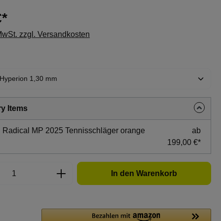
€*
 MwSt. zzgl. Versandkosten
hlen
y Items
 Radical MP 2025 Tennisschläger orange
ab
199,00 €*
Anzahl: Gib den gewünschten Wert ein oder
In den Warenkorb