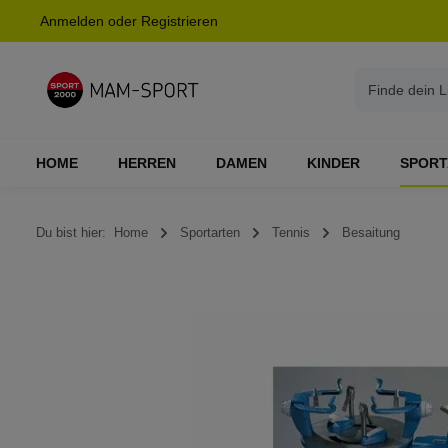
Anmelden
oder
Registrieren
springen
Zur Hauptnavigation springen
HOME
HERREN
DAMEN
KINDER
SPORT
Du bist hier:
Home
Sportarten
Tennis
Besaitung
Bildergalerie überspringen