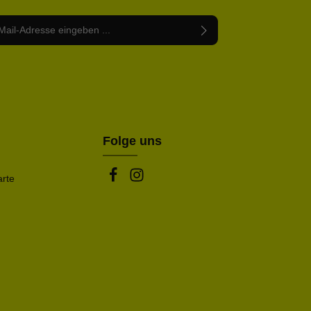
Adresse*
abe die
Datenschutzbestimmungen
zur Kenntnis
nem Stern (*) markierten Felder sind Pflichtfelder.
mmen und die
AGB
gelesen und bin mit ihnen
rstanden.
be die oben abgebildeten Zeichen ein*
Folge uns
arte