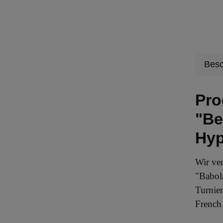
Besc
Pro
"Be
Hyp
Wir ve
"Babola
Turnie
French