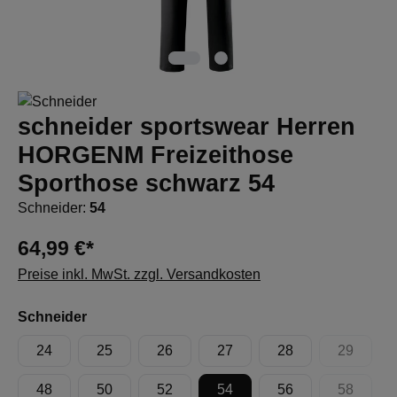
schneider sportswear Herren
HORGENM Freizeithose
Sporthose schwarz 54
Schneider:
54
64,99 €*
Preise inkl. MwSt. zzgl. Versandkosten
auswählen
Schneider
24
25
26
27
28
29
(Diese Op
48
50
52
54
56
58