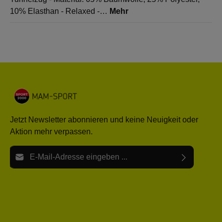
10% Elasthan - Relaxed -…
Mehr
Jetzt Newsletter abonnieren und keine Neuigkeit oder
Aktion mehr verpassen.
E-Mail-Adresse*
Ich habe die
Datenschutzbestimmungen
zur Kenntnis
Die mit einem Stern (*) markierten Felder sind Pflichtfelder.
genommen und die
AGB
gelesen und bin mit ihnen
einverstanden.
Bitte gebe die oben abgebildeten Zeichen ein*