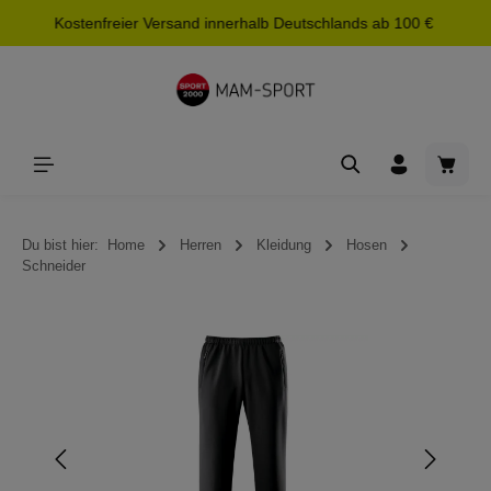
Kostenfreier Versand innerhalb Deutschlands ab 100 €
alt springen
Waren
Du bist hier:
Home
Herren
Kleidung
Hosen
Schneider
Bildergalerie überspringen