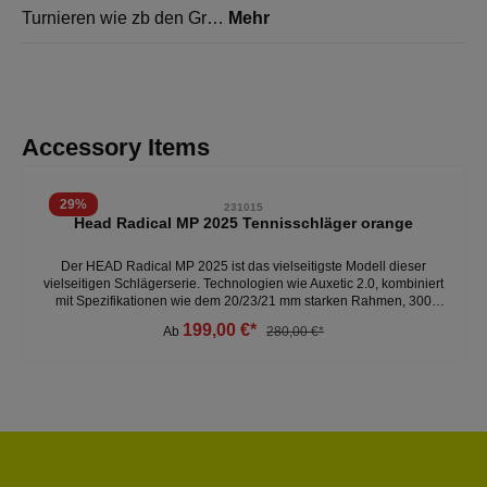
Turnieren wie zb den Gr…
Mehr
Produktgalerie überspringen
Accessory Items
29
%
231015
Head Radical MP 2025 Tennisschläger orange
Der HEAD Radical MP 2025 ist das vielseitigste Modell dieser
vielseitigen Schlägerserie. Technologien wie Auxetic 2.0, kombiniert
mit Spezifikationen wie dem 20/23/21 mm starken Rahmen, 300
Gramm Gewicht, 32 cm Balance, 16x19 Besaitungsmuster und einer
199,00 €*
Ab
280,00 €*
Kopfgröße von 98 Quadratzoll, sorgen für die ultimative Balance
zwischen Power, Kontrolle und Spin.- verbesserte Spielbarkeit-
sensationelles Ballgefühl - 300 Gramm - 16x19 Besaitungsmuster -
Kopfgröße: 98 Weitere Tennisschläger unter:Sportarten- Tennis-
Tennisschläger