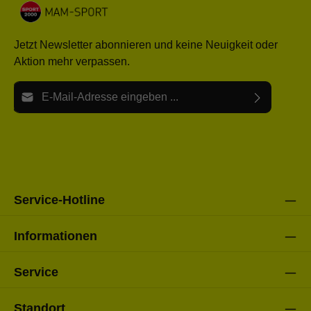
Jetzt Newsletter abonnieren und keine Neuigkeit oder
Aktion mehr verpassen.
E-Mail-Adresse*
Ich habe die
Datenschutzbestimmungen
zur Kenntnis
Die mit einem Stern (*) markierten Felder sind Pflichtfelder.
genommen und die
AGB
gelesen und bin mit ihnen
einverstanden.
Bitte gebe die oben abgebildeten Zeichen ein*
Service-Hotline
Informationen
Service
Standort