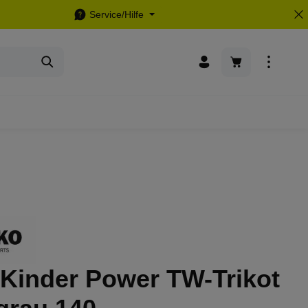
Service/Hilfe
Warenkorb enthä
 Kinder Power TW-Trikot