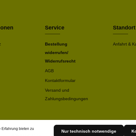
einve
Bitte ge
ionen
Service
Standort
z
Bestellung
Anfahrt & K
widerrufen/
Widerrufsrecht
AGB
Kontaktformular
Versand und
Zahlungsbedingungen
 Erfahrung bieten zu
Nur technisch notwendige
Ko