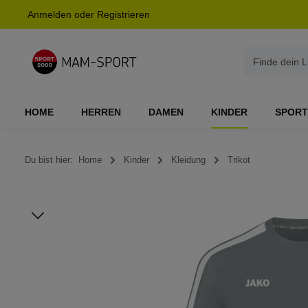
Anmelden
oder
Registrieren
springen
Zur Hauptnavigation springen
HOME
HERREN
DAMEN
KINDER
SPORT
Du bist hier:
Home
Kinder
Kleidung
Trikot
Bildergalerie überspringen