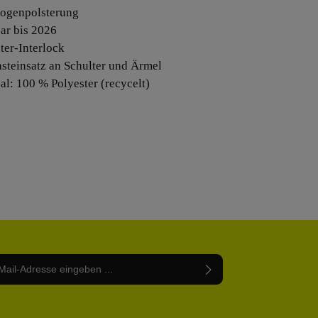
bogenpolsterung
bar bis 2026
ter-Interlock
asteinsatz an Schulter und Ärmel
ial: 100 % Polyester (recycelt)
Adresse*
abe die
Datenschutzbestimmungen
zur Kenntnis
nem Stern (*) markierten Felder sind Pflichtfelder.
mmen und die
AGB
gelesen und bin mit ihnen