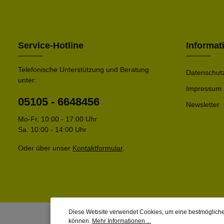
Service-Hotline
Informat
Telefonische Unterstützung und Beratung
Datenschut
unter:
Impressum
05105 - 6648456
Newsletter
Mo-Fr, 10:00 - 17:00 Uhr
Sa. 10:00 - 14:00 Uhr
Oder über unser
Kontaktformular
.
Diese Website verwendet Cookies, um eine bestmögliche
können.
Mehr Informationen ...