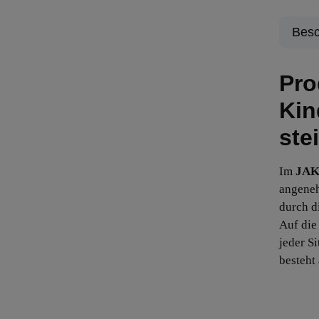
Besc
Pro
Kin
ste
Im
JAK
angeneh
durch d
Auf die
jeder S
besteht