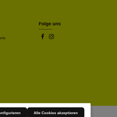
rstanden.
be die oben abgebildeten Zeichen ein*
Folge uns
arte
nfigurieren
Alle Cookies akzeptieren