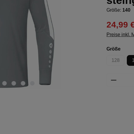
stein
Größe:
140
24,99 
Preise inkl.
ausw
Größe
128
(Diese Opt
Produkt 