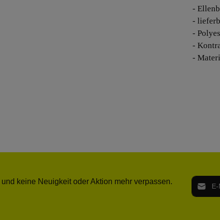
- Ellen
- liefer
- Polyes
- Kontr
- Mater
E-Mail-
 und keine Neuigkeit oder Aktion mehr verpassen.
Ich h
Die mit ei
geno