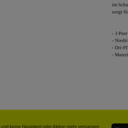
im Schu
sorgt fü
- 3 Paar
- Niedr
- Dri-F
- Mater
E-Mail-
 und keine Neuigkeit oder Aktion mehr verpassen.