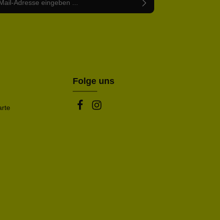
abe die
Datenschutzbestimmungen
zur Kenntnis
nem Stern (*) markierten Felder sind Pflichtfelder.
mmen und die
AGB
gelesen und bin mit ihnen
rstanden.
be die oben abgebildeten Zeichen ein*
Folge uns
arte