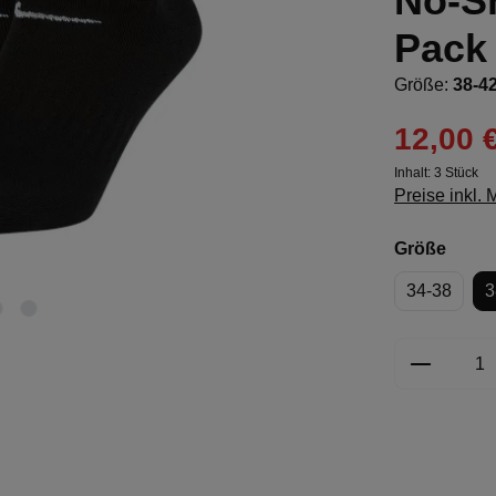
No-S
Pack
Größe:
38-4
12,00 
Inhalt:
3 Stück
Preise inkl.
ausw
Größe
34-38
3
Produkt 