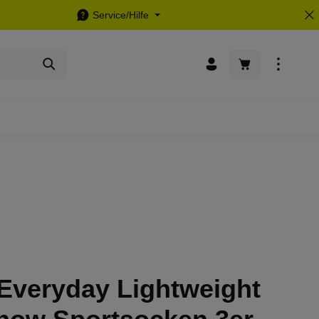
Service/Hilfe
Warenkorb enthä
Everyday Lightweight