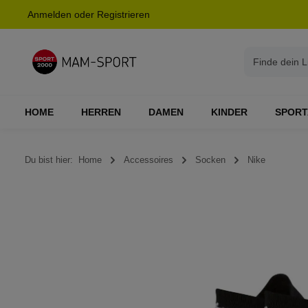
Anmelden
oder
Registrieren
springen
Zur Hauptnavigation springen
HOME
HERREN
DAMEN
KINDER
SPORT
Du bist hier:
Home
Accessoires
Socken
Nike
Bildergalerie überspringen