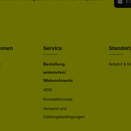
Ich h
Die mit ei
geno
einve
Bitte ge
ionen
Service
Standort
z
Bestellung
Anfahrt & K
widerrufen/
Widerrufsrecht
AGB
Kontaktformular
Versand und
Zahlungsbedingungen