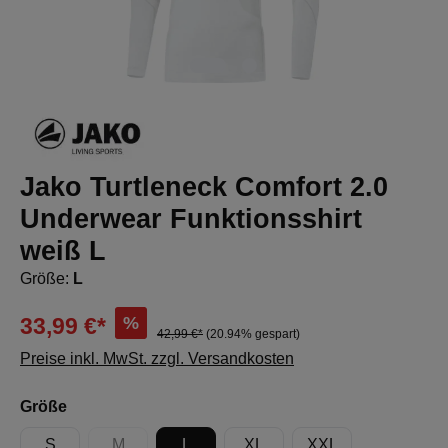
Jako Turtleneck Comfort 2.0
Underwear Funktionsshirt
weiß L
Größe:
L
%
33,99 €*
42,99 €*
(20.94% gespart)
Preise inkl. MwSt. zzgl. Versandkosten
auswählen
Größe
S
M
L
XL
XXL