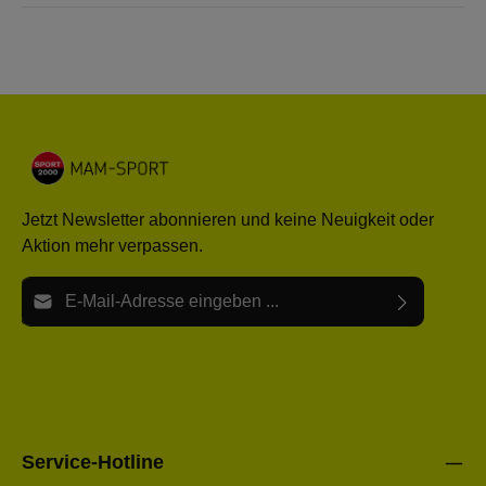
Jetzt Newsletter abonnieren und keine Neuigkeit oder
Aktion mehr verpassen.
E-Mail-Adresse*
Ich habe die
Datenschutzbestimmungen
zur Kenntnis
Die mit einem Stern (*) markierten Felder sind Pflichtfelder.
genommen und die
AGB
gelesen und bin mit ihnen
einverstanden.
Bitte gebe die oben abgebildeten Zeichen ein*
Service-Hotline