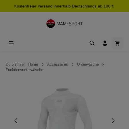
Kostenfreier Versand innerhalb Deutschlands ab 100 €
alt springen
Waren
Du bist hier:
Home
Accessoires
Unterwäsche
Funktionsunterwäsche
Bildergalerie überspringen